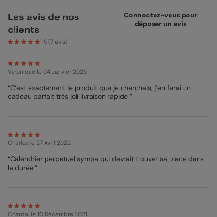
pour tous les jours de l’année et en plus, il est intemporel ! Vous
pourrez alors le compléter chaque année. Un peu comme un
Les avis de nos
Connectez-vous pour
Calendrier Photo
, vous pourrez ajouter des icônes aux dates
déposer un avis
clients
importantes. C’est le cadeau idéal à mettre dans sa cuisine afin
de n’oublier aucun anniversaire ni date importante ! De jolis
5
(
7
avis)
motifs rythmeront les mois de votre calendrier, pour votre plus
grand bonheur ! La personnalisation du calendrier est très
simple et illimité ! Il est au format A4 ce qui permet de pouvoir y
Veronique
le 04 Janvier 2025
rentrer de nombreux anniversaires chaque mois sans problème
! Alors n’attendez plus et foncez créer votre calendrier des
“C’est exactement le produit que je cherchais, j’en ferai un
anniversaires ! L’impression et l’expédition se fait en 48H.
cadeau parfait très joli livraison rapide ”
Clara - Pop Designer
Charles
le 27 Avril 2022
“Calendrier perpétuel sympa qui devrait trouver sa place dans
la durée.”
Chantal
le 10 Décembre 2021