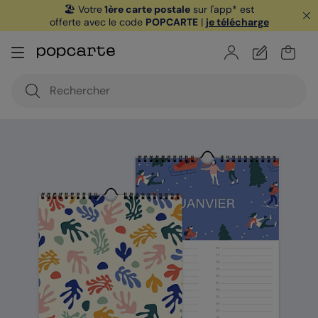
🏖️ Votre
1ère carte postale
sur l'app* est
offerte avec le code
POPCARTE
|
je télécharge