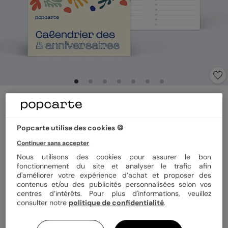
Calendrier famille
Anniversaire Perpétuel
5
(
7
avis)
Popcarte utilise des cookies 🍪
Continuer sans accepter
Format
Mural 21x29,5 cm
Nous utilisons des cookies pour assurer le bon
fonctionnement du site et analyser le trafic afin
d'améliorer votre expérience d’achat et proposer des
contenus et/ou des publicités personnalisées selon vos
centres d’intérêts. Pour plus d'informations, veuillez
Quantité
1 calendrier
consulter notre
politique de confidentialité
.