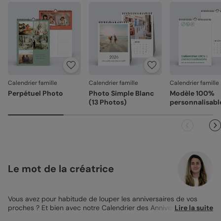
Emballage renforcé
: vos créations arrivent dans un
emballage adapté, pour un résultat intact à l'ouverture.
Votre satisfaction, notre priorité
Si vous constatez le moindre souci lié à l'impression, au
façonnage ou à l’acheminement, contactez-nous dans les
30 jours. Nous nous occupons de tout et relançons une
impression si nécessaire.
Calendrier famille
Calendrier famille
Calendrier famille
En revanche, si le point concerne la personnalisation que
Perpétuel Photo
Photo Simple Blanc
Modèle 100%
vous avez validée (texte, photo, mise en page), le produit
(13 Photos)
personnalisabl
ne pourra pas être repris.
Le mot de la créatrice
Vous avez pour habitude de louper les anniversaires de vos
proches ? Et bien avec notre Calendrier des Anniversaires
Lire la suite
Perpétuel vous n’aurez plus d’excuses ! Une ligne est disponible