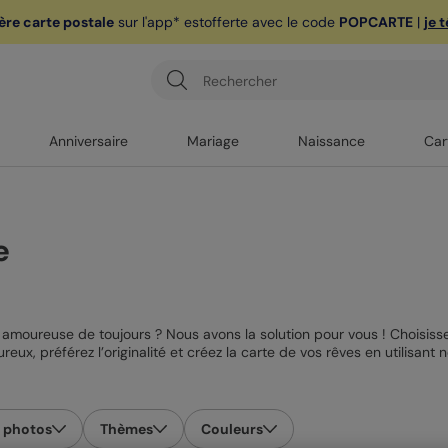
ère carte postale
sur l'app* est
offerte avec le code
POPCARTE
|
je 
Anniversaire
Mariage
Naissance
Car
e
 amoureuse de toujours ? Nous avons la solution pour vous ! Choisis
eux, préférez l’originalité et créez la carte de vos rêves en utilisant 
ions sont bonnes pour offrir à la femme de votre vie un beau cadeau 
es où vous pourrez y ajouter des petits mots doux ainsi que des phot
 photos
Thèmes
Couleurs