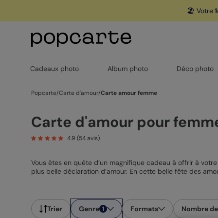
🏖️ Votre
1
Cadeaux photo
Album photo
Déco photo
Popcarte
/
Carte d'amour
/
Carte amour femme
Carte d'amour pour femm
4.9
(
54
avis)
Vous êtes en quête d’un magnifique cadeau à offrir à votre
plus belle déclaration d’amour. En cette belle fête des amour
Saint-Valentin ou une demande de mariage, toutes les occas
faites une annonce avec nos cartes d’amour personnalisabl
Trier
Genre
Formats
Nombre de
1