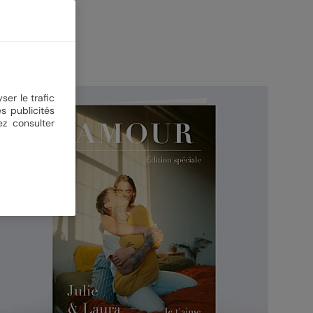
ser le trafic
s publicités
ez consulter