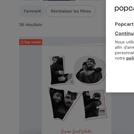
Femme
Réinitialiser les filtres
Popcarte
36
résultat
s
Continu
Nous util
Top vente
afin d'am
personnal
notre
pol