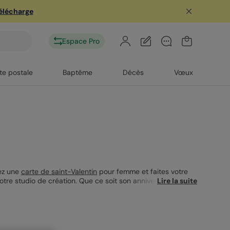
télécharge
Espace Pro
te postale
Baptême
Décès
Vœux
sez une
carte de saint-Valentin
pour femme et faites votre
notre studio de création. Que ce soit son anniversaire, la
Lire la suite
où vous lui ouvrez votre cœur. Et pour plus de fantaisie,
os de votre idylle amoureuse.