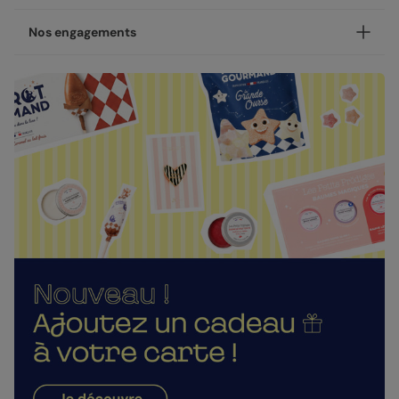
disponible en coins ronds ou carrés.
NOUVEAU - Les petites attentions : Envoyez un cadeau
Votre création est imprimée avec soin en 24h ou 48h dans
Nos engagements
avec votre carte !
nos ateliers, en France.
Après la personnalisation de votre carte, vous pourrez
Concernant la livraison, nous avons sélectionné pour vous
Une fabrication responsable
choisir un cadeau à envoyer à votre destinataire : une
les meilleures options :
gourmandise, un objet décoratif ou un accessoire. Pour
Chez Popcarte, nous créons des produits qui comptent en
dire "je t'aime" avec encore plus de cœur.
Livraison standard 2 à 3 jours :
faisant attention à leur impact.
Votre colis sera envoyé par la Poste en Lettre
Nos enveloppes
Papiers responsables
: tous nos papiers sont issus de
performance ou par Colissimo selon le nombre
forêts gérées durablement ou composés de fibres
Nous vous proposons 20 couleurs d'enveloppes : du pastel
d'exemplaires commandés (en France métropolitaine
recyclées, certifiés FSC ou PEFC.
aux couleurs plus vives
hors dimanches et jours fériés).
Moins de plastiques
: 93% de nos commandes sont
Livraison Express 24h :
garanties 0% plastique. Nous travaillons activement
Enveloppes classiques
Livré illico presto, votre colis sera envoyé par
pour atteindre les 100% !
Chronopost. Une fois imprimées, vos créations
Fabrication française
: une production et un savoir-
rejoignent vos boîtes aux lettres dès le lendemain (en
faire 100% français.
France métropolitaine, du lundi au vendredi).
La qualité, dans les détails
Direct chez vos destinataires de 4 à 5 jours :
En sélectionnant l'envoi "Chez vos destinataires", nous
La qualité guide nos choix au quotidien. De l'impression à
imprimons et envoyons vos créations directement dans
l'expédition, chaque étape est soignée.
Enveloppes autocollantes
leurs boîtes aux lettres. En France métropolitaine, la
Des couleurs fidèles et des détails nets
: un rendu à la
livraison prend entre 4 à 5 jours ouvrés (hors
hauteur de votre création.
dimanches et jours fériés). Pour le reste du monde, les