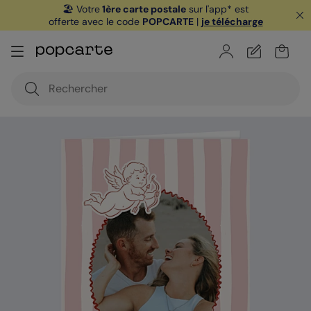
🏖️ Votre
1ère carte postale
sur l'app* est
offerte avec le code
POPCARTE
|
je télécharge