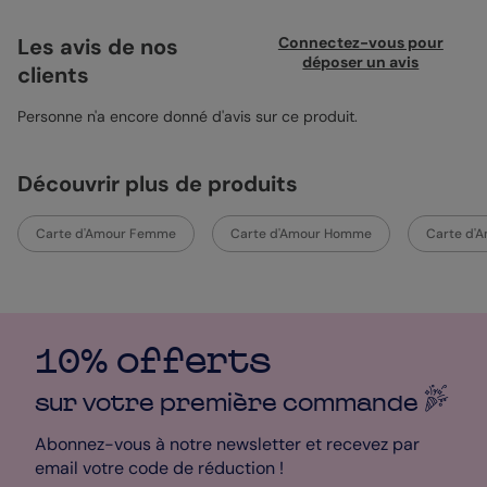
moments les plus tendres. Le papier satiné pelliculé offre une
belle brillance qui met vos images en valeur. Pour un rendu
Les avis de nos
Connectez-vous pour
encore plus romantique, une enveloppe rouge carmin est
déposer un avis
clients
recommandée. Personnalisez-la avec vos mots doux pour
toucher le cœur de votre moitié. Simple à créer, libre de le faire.
Personne n'a encore donné d'avis sur ce produit.
Découvrir plus de produits
Carte d'Amour Femme
Carte d'Amour Homme
Carte d'A
10% offerts
sur votre première
commande
Abonnez-vous à notre newsletter et recevez par
email votre code de réduction !