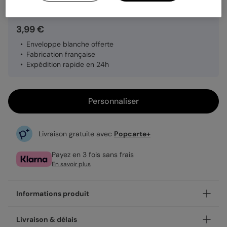
3,99 €
Enveloppe blanche offerte
Fabrication française
Expédition rapide en 24h
Personnaliser
Livraison gratuite avec
Popcarte+
Payez en 3 fois sans frais
En savoir plus
Informations produit
Personnalisez votre carte d'amour Unique bleu, disponible
Livraison & délais