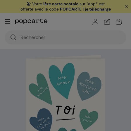
🏖️ Votre
1ère carte postale
sur l'app* est
offerte avec le code
POPCARTE
|
je télécharge