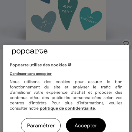
Carte d'amour
Unique bleu
Popcarte utilise des cookies 🍪
Continuer sans accepter
Nous utilisons des cookies pour assurer le bon
Format
12x17 cm plié
fonctionnement du site et analyser le trafic afin
d'améliorer votre expérience d’achat et proposer des
contenus et/ou des publicités personnalisées selon vos
centres d’intérêts. Pour plus d'informations, veuillez
Papier
Papier Satiné
consulter notre
politique de confidentialité
.
Paramétrer
Accepter
Quantité
1 carte