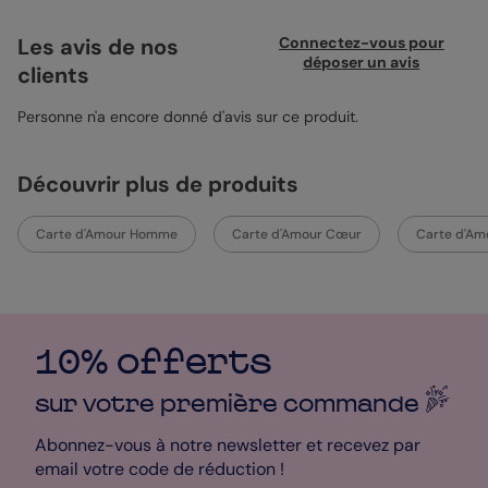
d’œil tendres et rigolos. Le format 12x17 plié, imprimé sur papier
recyclé avec coins arrondis, donne un côté doux et soigné à
Les avis de nos
Connectez-vous pour
l’ensemble. À l’intérieur, une photo pleine page et un message
déposer un avis
clients
personnalisé viennent compléter ce moment juste pour vous
deux.
Personne n'a encore donné d'avis sur ce produit.
Découvrir plus de produits
Carte d'Amour Homme
Carte d'Amour Cœur
Carte d'Am
10% offerts
sur votre première
commande
Abonnez-vous à notre newsletter et recevez par
email votre code de réduction !