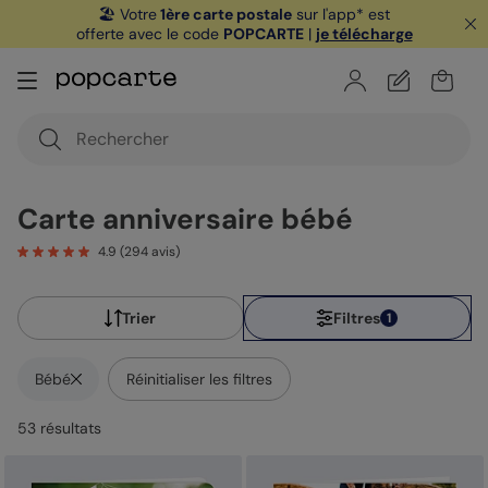
🏖️ Votre
1ère carte postale
sur l'app* est
offerte avec le code
POPCARTE
|
je télécharge
Carte anniversaire bébé
4.9
(
294
avis)
Trier
Filtres
1
Bébé
Réinitialiser les filtres
53
résultat
s