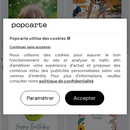
Popcarte utilise des cookies 🍪
Continuer sans accepter
Nous utilisons des cookies pour assurer le bon
Fanions Bucoliques
Multiphotos Etiquette
fonctionnement du site et analyser le trafic afin
d'améliorer votre expérience d’achat et proposer des
3,99 € l'unité
3,99 € l'unité
contenus et/ou des publicités personnalisées selon vos
centres d’intérêts. Pour plus d'informations, veuillez
consulter notre
politique de confidentialité
.
Paramétrer
Accepter