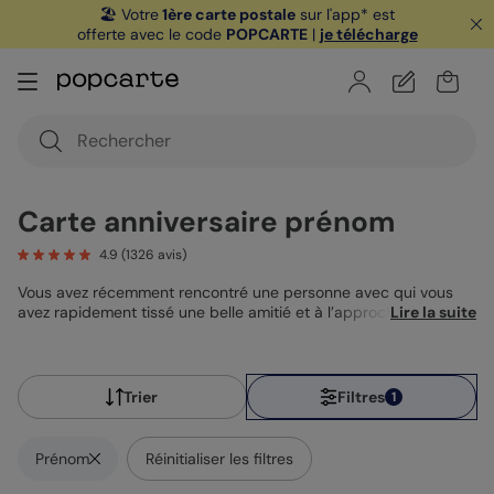
🏖️ Votre
1ère carte postale
sur l'app* est
offerte avec le code
POPCARTE
|
je télécharge
Carte anniversaire prénom
4.9
(
1326
avis)
Vous avez récemment rencontré une personne avec qui vous
avez rapidement tissé une belle amitié et à l’approche de son
Lire la suite
anniversaire, vous souhaitez lui écrire une jolie
carte
d’anniversaire
avec son prénom. Découvrez des designs
surprenants et d’autres beaucoup plus simples, à vous de
choisir !
Trier
Filtres
1
Prénom
Réinitialiser les filtres