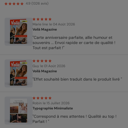
4.9
(
1326
avis)
Marie line
le 04 Août 2026
Voilà Magazine
"Carte anniversaire parfaite, allie humour et
souvenirs ... Envoi rapide er carte de qualité !
Tout est parfait !"
Guy
le 01 Août 2026
Voilà Magazine
"Effet souhaité bien traduit dans le produit livré "
Robin
le 15 Juillet 2026
Typographie Minimaliste
"Correspond à mes attentes ! Qualité au top !
Parfait ! "