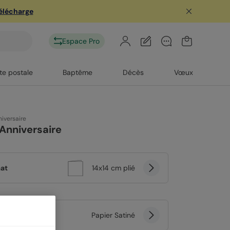
télécharge
Espace Pro
te postale
Baptême
Décès
Vœux
iversaire
Anniversaire
at
14x14 cm plié
er
Papier Satiné