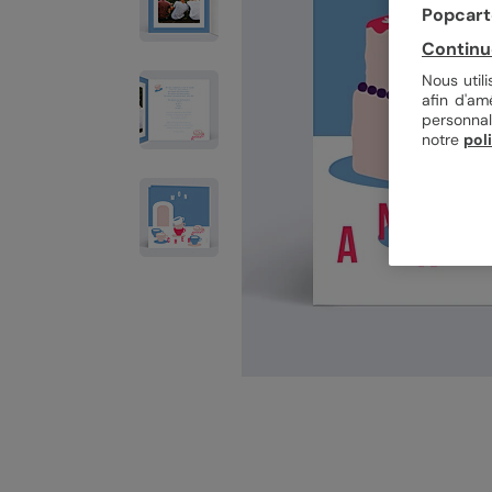
Popcarte
Continu
Nous util
afin d'am
personnal
notre
pol