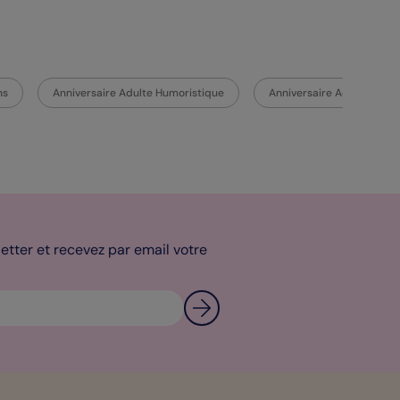
ns
Anniversaire Adulte Humoristique
Anniversaire Adulte Origi
tter et recevez par email votre