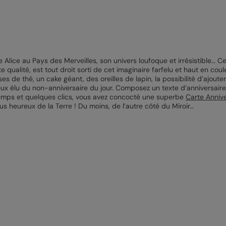
e Alice au Pays des Merveilles, son univers loufoque et irrésistible… C
 qualité, est tout droit sorti de cet imaginaire farfelu et haut en coule
s de thé, un cake géant, des oreilles de lapin, la possibilité d’ajout
x élu du non-anniversaire du jour. Composez un texte d’anniversair
 temps et quelques clics, vous avez concocté une superbe
Carte Annive
lus heureux de la Terre ! Du moins, de l’autre côté du Miroir…