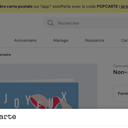
ère carte postale
sur l'app* est
offerte avec le code
POPCARTE
|
je 
Anniversaire
Mariage
Naissance
Car
rsaire
Carte ann
Non-
Form
Papi