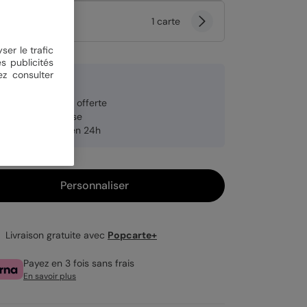
tité
1 carte
ser le trafic
s publicités
ez consulter
9 €
veloppe blanche offerte
brication française
pédition rapide en 24h
Personnaliser
Livraison gratuite avec
Popcarte+
Payez en 3 fois sans frais
En savoir plus