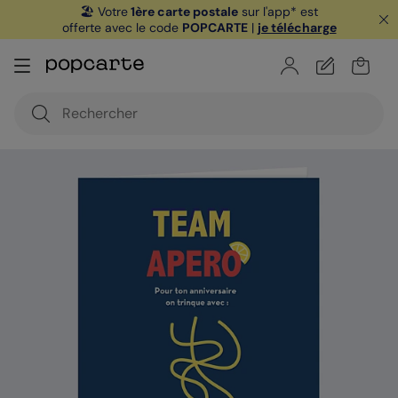
🏖️ Votre
1ère carte postale
sur l'app* est
offerte avec le code
POPCARTE
|
je télécharge