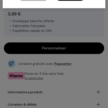
3,99 €
Enveloppe blanche offerte
Fabrication française
Expédition rapide en 24h
Personnaliser
Livraison gratuite avec
Popcarte+
Payez en 3 fois sans frais
En savoir plus
Informations produit
Personnalisez votre carte anniversaire adulte Team Apéro,
Livraison & délais