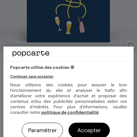
Carte anniversaire
Team Apéro
Popcarte utilise des cookies 🍪
Continuer sans accepter
Nous utilisons des cookies pour assurer le bon
Format
12x17 cm plié
fonctionnement du site et analyser le trafic afin
d'améliorer votre expérience d’achat et proposer des
contenus et/ou des publicités personnalisées selon vos
centres d’intérêts. Pour plus d'informations, veuillez
Papier
Papier Satiné
consulter notre
politique de confidentialité
.
Paramétrer
Accepter
Quantité
1 carte