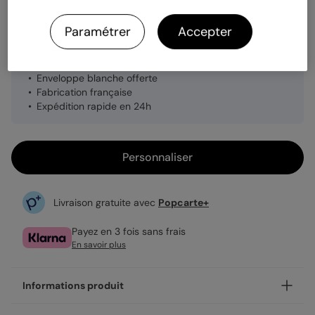
Quantité
1 carte
Paramétrer
Accepter
3,99 €
Enveloppe blanche offerte
Fabrication française
Expédition rapide en 24h
Personnaliser
Livraison gratuite avec
Popcarte+
Payez en 3 fois sans frais
En savoir plus
Informations produit