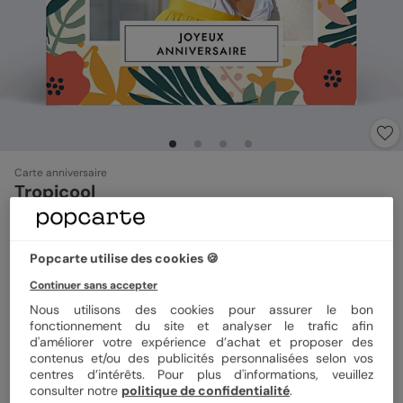
Carte anniversaire
Tropicool
5
(
3
avis)
Popcarte utilise des cookies 🍪
Format
14x14 cm plié
Continuer sans accepter
Nous utilisons des cookies pour assurer le bon
fonctionnement du site et analyser le trafic afin
d'améliorer votre expérience d’achat et proposer des
Papier
Papier Satiné
contenus et/ou des publicités personnalisées selon vos
centres d’intérêts. Pour plus d'informations, veuillez
consulter notre
politique de confidentialité
.