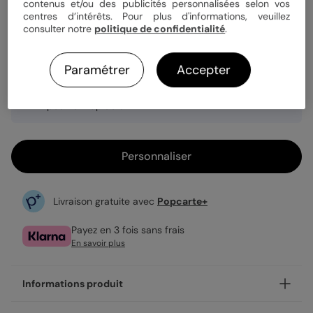
Quantité
1 carte
contenus et/ou des publicités personnalisées selon vos
centres d’intérêts. Pour plus d'informations, veuillez
consulter notre
politique de confidentialité
.
3,99 €
Paramétrer
Accepter
Enveloppe blanche offerte
Fabrication française
Expédition rapide en 24h
Personnaliser
Livraison gratuite avec
Popcarte+
Payez en 3 fois sans frais
En savoir plus
Informations produit