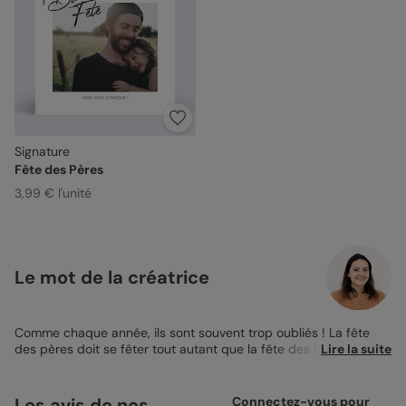
Signature
Fête des Pères
3,99 € l'unité
Le mot de la créatrice
Comme chaque année, ils sont souvent trop oubliés ! La fête
des pères doit se fêter tout autant que la fête des mères. C’est
Lire la suite
toujours plus difficile de trouver quoi offrir à son papa d’amour,
on le sait tous. Du bon rhum ? des BDs ? Un super pull que
maman a acheté pour vous ? Vous avez fait le tour et cette
Les avis de nos
Connectez-vous pour