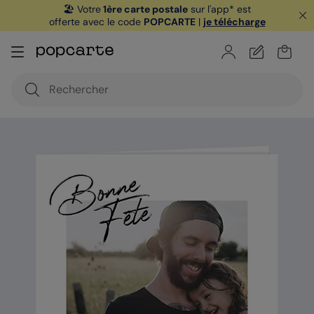
🏖️ Votre
1ère carte postale
sur l'app* est
offerte avec le code
POPCARTE
|
je télécharge