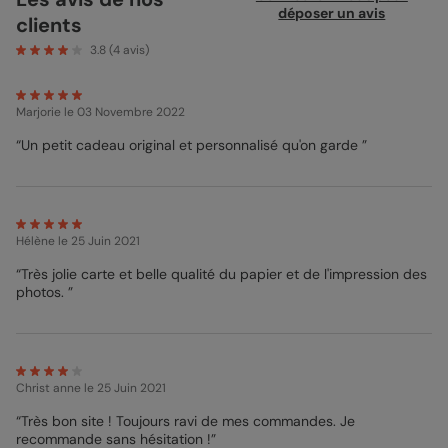
année vous n’êtes pas là pour le lui souhaiter… Impossible de ne
déposer un avis
clients
pas lui montrer que vous pensez à lui avec la Carte Fête des
Pères Signature ! En allant chercher le courrier, rien de tel
3.8
(
4
avis)
qu’une surprise au réveil ! Votre message sera clair grâce la
simplicité et la neutralité de la
Carte Fête des Pères
. Choisissez
des photos qui vous tiennent à cœur et à coup sûr vous
Marjorie
le 03 Novembre 2022
réchaufferez le cœur de votre papa. Livraison en 48h, alors
soyez à l’heure !
“Un petit cadeau original et personnalisé qu'on garde ”
Mathilde - Pop Designer
Hélène
le 25 Juin 2021
“Très jolie carte et belle qualité du papier et de l'impression des
photos. ”
Christ anne
le 25 Juin 2021
“Très bon site ! Toujours ravi de mes commandes. Je
recommande sans hésitation !”