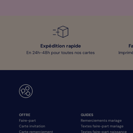
Expédition rapide
F
En 24h-48h pour toutes nos cartes
Imprimé
OFFRE
GUIDES
Faire-part
Remerciements mariage
Carte invitation
Textes faire-part mariage
Carte remerciement
Textes faire-part naissance