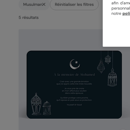
afin d'am
Musulman
Réinitialiser les filtres
personnal
notre
pol
5
résultat
s