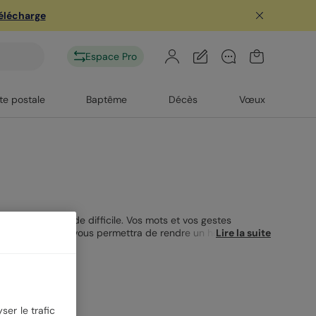
télécharge
Espace Pro
te postale
Baptême
Décès
Vœux
ant cette période difficile. Vos mots et vos gestes
oléances Musulman vous permettra de rendre un hommage
Lire la suite
ser le trafic