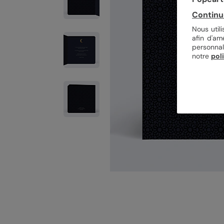
Continu
Nous util
afin d'am
personnal
notre
pol