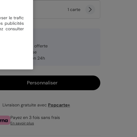
tité
1 carte
ser le trafic
s publicités
ez consulter
9 €
veloppe blanche offerte
brication française
pédition rapide en 24h
Personnaliser
Livraison gratuite avec
Popcarte+
Payez en 3 fois sans frais
En savoir plus