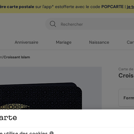
ère carte postale
sur l'app* est
offerte avec le code
POPCARTE
|
je 
Anniversaire
Mariage
Naissance
Car
an
/
Croissant Islam
Carte de
Crois
Form
Papi
 utilise des cookies 🍪