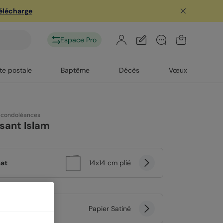
télécharge
Espace Pro
te postale
Baptême
Décès
Vœux
 condoléances
sant Islam
at
14x14 cm plié
er
Papier Satiné