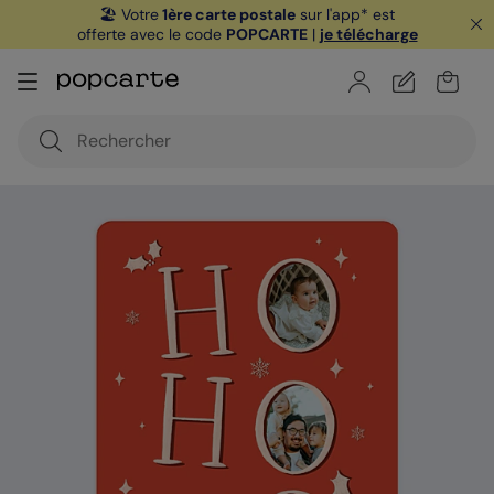
🏖️ Votre
1ère carte postale
sur l'app* est
offerte avec le code
POPCARTE
|
je télécharge