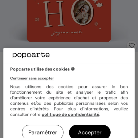
Carte de Noël
Ho Ho Ho
Popcarte utilise des cookies 🍪
5
(
1
avis)
Continuer sans accepter
Nous utilisons des cookies pour assurer le bon
fonctionnement du site et analyser le trafic afin
Format
12x17 cm
d'améliorer votre expérience d’achat et proposer des
contenus et/ou des publicités personnalisées selon vos
centres d’intérêts. Pour plus d'informations, veuillez
consulter notre
politique de confidentialité
.
Papier
Papier Satiné
Paramétrer
Accepter