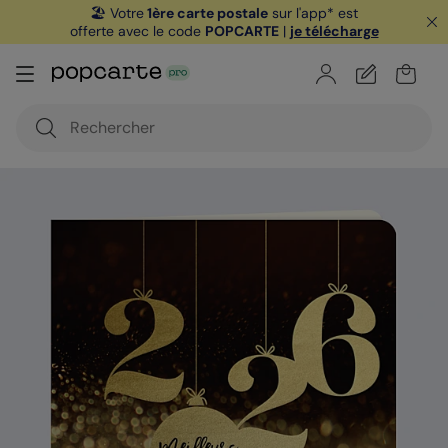
🏖️ Votre
1ère carte postale
sur l'app* est
offerte avec le code
POPCARTE
|
je télécharge