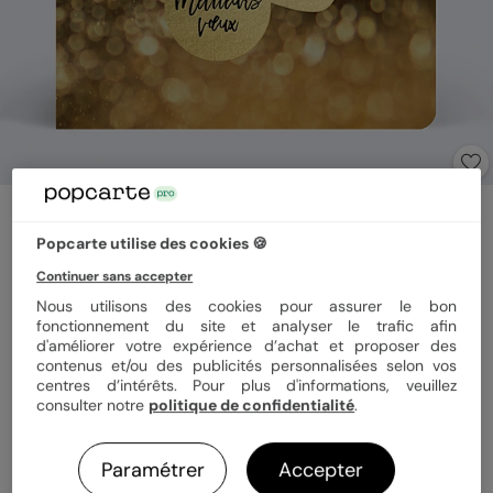
Carte de vœux entreprise
Année Scintillante
Popcarte utilise des cookies 🍪
5
(
2
avis)
Continuer sans accepter
Nous utilisons des cookies pour assurer le bon
fonctionnement du site et analyser le trafic afin
Format
14x14 cm plié
d'améliorer votre expérience d’achat et proposer des
contenus et/ou des publicités personnalisées selon vos
centres d’intérêts. Pour plus d'informations, veuillez
consulter notre
politique de confidentialité
.
Papier
Papier Satiné
Paramétrer
Accepter