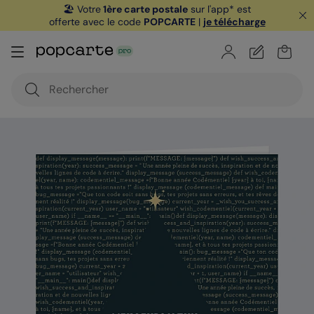
🏖️ Votre
1ère carte postale
sur l'app* est
offerte avec le code
POPCARTE
|
je télécharge