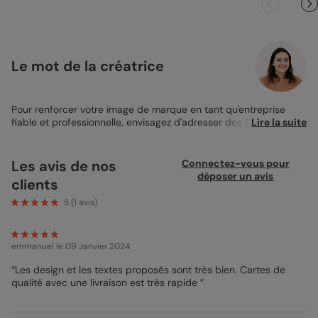
Le mot de la créatrice
Pour renforcer votre image de marque en tant qu'entreprise
fiable et professionnelle, envisagez d'adresser des
Cartes de
Lire la suite
Voeux Entreprise
haut de gamme à votre équipe. Notre service
vous offre un design épuré et élégant pour transmettre votre
message unique, créant ainsi un impact mémorable. Nous
Les avis de nos
Connectez-vous pour
gérons
l'impression et l'expédition rapide
de vos cartes à
déposer un avis
clients
l'adresse de votre choix, et vous avez même la possibilité de
personnaliser
l'envoi avec un autocollant distinctif sur
5
(
1
avis)
l'enveloppe. Notre équipe de
service client
est toujours
disponible via divers canaux de communication pour répondre
à vos interrogations. De plus, notre garantie de qualité
Option
emmanuel
le 09 Janvier 2024
Zen
assure une vérification minutieuse de la qualité des images
et de la précision linguistique du texte inclus.
“Les design et les textes proposés sont très bien. Cartes de
qualité avec une livraison est très rapide ”
Mathilde - Designer