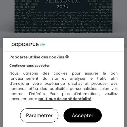
Carte de vœux entreprise
Popcarte utilise des cookies 🍪
Ligne de Code
Continuer sans accepter
5
(
1
avis)
Nous utilisons des cookies pour assurer le bon
fonctionnement du site et analyser le trafic afin
d'améliorer votre expérience d’achat et proposer des
Format
14x14 cm plié
contenus et/ou des publicités personnalisées selon vos
centres d’intérêts. Pour plus d'informations, veuillez
consulter notre
politique de confidentialité
.
Papier
Papier Satiné
Paramétrer
Accepter