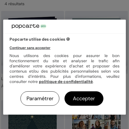
4
résultat
s
vous voulez instaurer avec vos partenaires professionnels. Style
décoratif ou classique, dorure, découpe : laissez-vous aller à
l’originalité ou bien à des finitions de haute qualité avec nos
cartes de vœux
pour faire une bonne impression dès le 1er
janvier !
Popcarte utilise des cookies 🍪
Continuer sans accepter
Nous utilisons des cookies pour assurer le bon
fonctionnement du site et analyser le trafic afin
d'améliorer votre expérience d’achat et proposer des
contenus et/ou des publicités personnalisées selon vos
centres d’intérêts. Pour plus d'informations, veuillez
L’homme et la machine
Informatique
consulter notre
politique de confidentialité
.
À partir de 1,09 € TTC
À partir de 1,09 € TTC
Paramétrer
Accepter