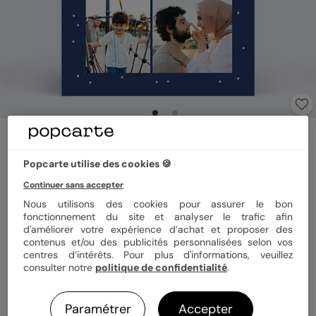
Carte de voeux
Croissant et étoiles
Popcarte utilise des cookies 🍪
Continuer sans accepter
Format
12x17 cm
Nous utilisons des cookies pour assurer le bon
fonctionnement du site et analyser le trafic afin
d'améliorer votre expérience d’achat et proposer des
contenus et/ou des publicités personnalisées selon vos
centres d’intérêts. Pour plus d'informations, veuillez
Papier
Papier Satiné
consulter notre
politique de confidentialité
.
Quantité
1 carte
Paramétrer
Accepter