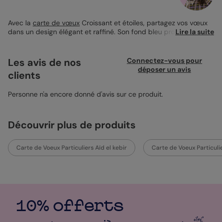
Avec la
carte de vœux
Croissant et étoiles, partagez vos vœux
dans un design élégant et raffiné. Son fond bleu profond, orné
Lire la suite
d’un croissant de lune et d’étoiles, met en valeur quatre encarts
photo pour personnaliser vos souhaits. Le format 12x17 cm se
prête à toutes les attentions, et nous vous recommandons
Les avis de nos
Connectez-vous pour
l'enveloppe bleu ciel pour une touche harmonieuse. Impression
déposer un avis
clients
professionnelle sur papier de qualité.
Personne n'a encore donné d'avis sur ce produit.
Découvrir plus de produits
Carte de Voeux Particuliers Aïd el kebir
Carte de Voeux Particuli
10% offerts