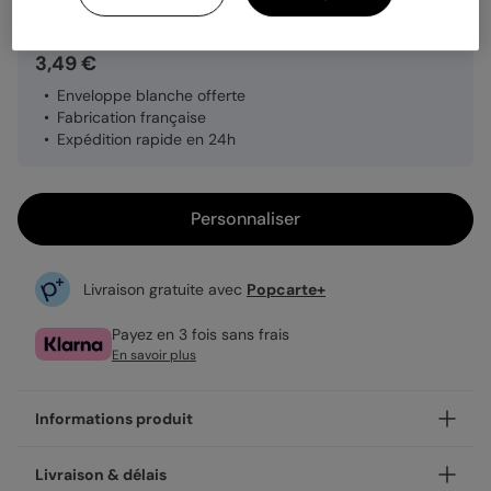
3,49 €
Enveloppe blanche offerte
Fabrication française
Expédition rapide en 24h
Personnaliser
Livraison gratuite avec
Popcarte+
Payez en 3 fois sans frais
En savoir plus
Informations produit
Personnalisez votre carte de voeux particuliers Croissant et
Livraison & délais