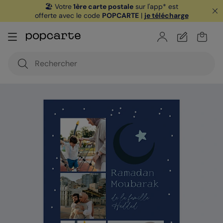
🏖️ Votre
1ère carte postale
sur l'app* est
offerte avec le code
POPCARTE
|
je télécharge