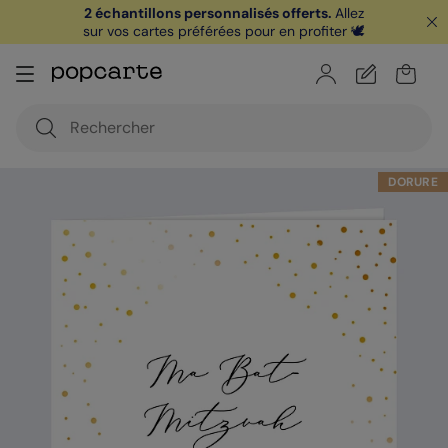
2 échantillons personnalisés offerts.
Allez
sur vos cartes préférées pour en profiter 🕊️
🏖️ Votre
1ère carte postale
sur l'app* est
offerte avec le code
POPCARTE
|
je télécharge
DORURE