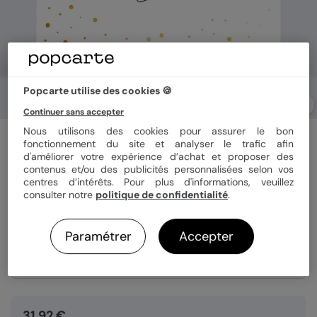
Popcarte utilise des cookies 🍪
Continuer sans accepter
Nous utilisons des cookies pour assurer le bon
Faire-part bar mitzvah
fonctionnement du site et analyser le trafic afin
Dorure Étoilée
d'améliorer votre expérience d’achat et proposer des
contenus et/ou des publicités personnalisées selon vos
centres d’intérêts. Pour plus d'informations, veuillez
consulter notre
politique de confidentialité
.
Format
14x14 cm plié
Paramétrer
Accepter
Quantité
8 cartes
31,92 €