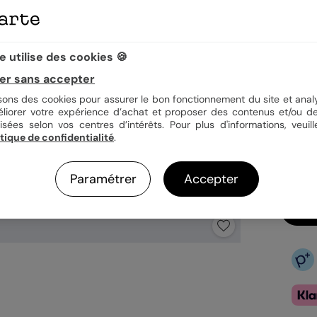
Quan
 utilise des cookies 🍪
er sans accepter
isons des cookies pour assurer le bon fonctionnement du site et analy
1,39
éliorer votre expérience d’achat et proposer des contenus et/ou de
En
isées selon vos centres d’intérêts. Pour plus d'informations, veuill
itique de confidentialité
.
Fa
Ex
Paramétrer
Accepter