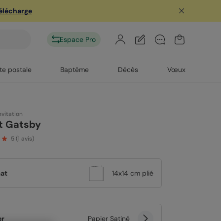
télécharge
Espace Pro
te postale
Baptême
Décès
Vœux
nvitation
t Gatsby
5
(
1
avis)
at
14x14 cm plié
er
Papier Satiné