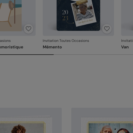
casions
Invitation Toutes Occasions
Invita
humoristique
Mémento
Van