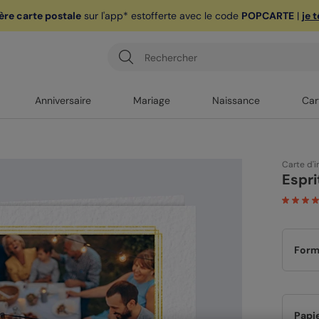
ère carte postale
sur l'app* est
offerte avec le code
POPCARTE
|
je 
Anniversaire
Mariage
Naissance
Car
Carte d'i
Espri
Form
Papi