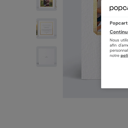
Popcarte
Continu
Nous util
afin d'am
personnal
notre
pol