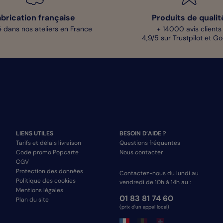
abrication française
Produits de qualit
 dans nos ateliers en France
+ 14000 avis clients
4,9/5 sur Trustpilot et G
LIENS UTILES
BESOIN D’AIDE ?
Tarifs et délais livraison
Questions fréquentes
Code promo Popcarte
Nous contacter
CGV
Protection des données
Contactez-nous du lundi au
Politique des cookies
vendredi de 10h à 14h au :
Mentions légales
01 83 81 74 60
Plan du site
(prix d'un appel local)