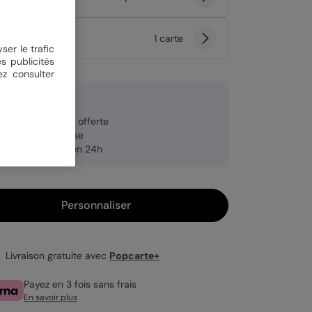
tité
1 carte
ser le trafic
s publicités
ez consulter
9 €
veloppe blanche offerte
brication française
pédition rapide en 24h
Personnaliser
Livraison gratuite avec
Popcarte+
Payez en 3 fois sans frais
En savoir plus