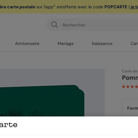
ère carte postale
sur l'app* est
offerte avec le code
POPCARTE
|
je 
Anniversaire
Mariage
Naissance
Car
Carte de
Pomm
Form
Papi