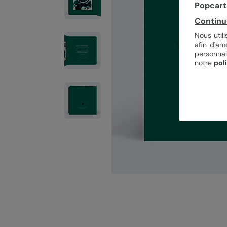
Popcarte
Continu
Nous util
afin d'am
personnal
notre
pol