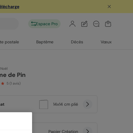
télécharge
Espace Pro
te postale
Baptême
Décès
Vœux
 Noël
e de Pin
5
(
1
avis)
at
14x14 cm plié
er
Papier Création