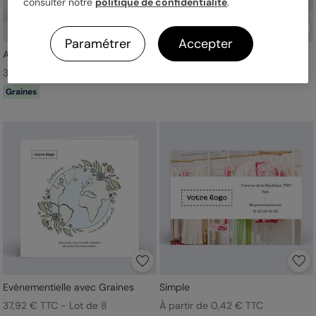
consulter notre
politique de confidentialité
.
Paramétrer
Accepter
Avec graines
Bijoutier
37,92 € TTC - Lot de 8
À partir de 0,42 € TTC
Graines
Evénementielle avec Graines
Simple
37,92 € TTC - Lot de 8
À partir de 0,42 € TTC