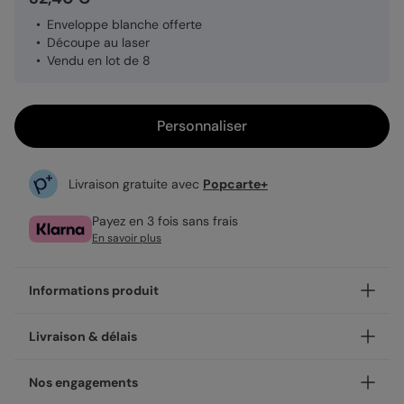
Enveloppe blanche offerte
Découpe au laser
Vendu en lot de 8
Personnaliser
Livraison gratuite avec
Popcarte+
Payez en 3 fois sans frais
En savoir plus
Informations produit
Notre finition découpe fait de nos cartes de véritables
Livraison & délais
sculptures de papier !
Grâce à la découpe laser, le papier est ajouré selon un
Votre création est imprimée avec soin en 24h ou 48h dans
Nos engagements
découpage très précis, elle permet une présentation
nos ateliers, en France.