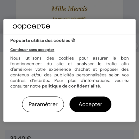
Popcarte utilise des cookies 🍪
Continuer sans accepter
Nous utilisons des cookies pour assurer le bon
Carte de remerciement
fonctionnement du site et analyser le trafic afin
Découpe Baroque
d'améliorer votre expérience d’achat et proposer des
contenus et/ou des publicités personnalisées selon vos
centres d’intérêts. Pour plus d'informations, veuillez
consulter notre
politique de confidentialité
.
Format
14x14 cm plié
Paramétrer
Accepter
Quantité
8 cartes
32,40 €