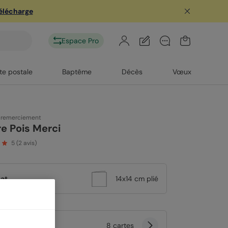
télécharge
Espace Pro
te postale
Baptême
Décès
Vœux
 remerciement
e Pois Merci
5
(
2
avis)
at
14x14 cm plié
tité
8 cartes