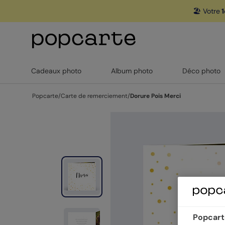
🏖️ Votre
1
Cadeaux photo
Album photo
Déco photo
Popcarte
/
Carte de remerciement
/
Dorure Pois Merci
Popcarte