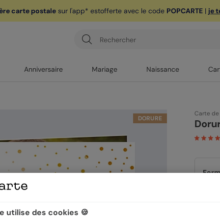
ère carte postale
sur l'app* est
offerte avec le code
POPCARTE
|
je 
Anniversaire
Mariage
Naissance
Car
Carte de
DORURE
Dorur
Form
 utilise des cookies 🍪
Quan