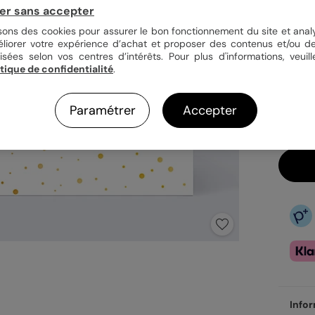
er sans accepter
isons des cookies pour assurer le bon fonctionnement du site et analy
éliorer votre expérience d’achat et proposer des contenus et/ou de
isées selon vos centres d’intérêts. Pour plus d'informations, veuill
32,
itique de confidentialité
.
En
Do
Paramétrer
Accepter
Ve
Infor