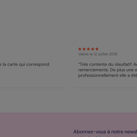
Valirie
le 12 Juillet 2019
 de la carte qui correspond
“Très contente du résultat!! A
remerciements. De plus une err
professionnellement elle a été 
Abonnez-vous à notre newsle