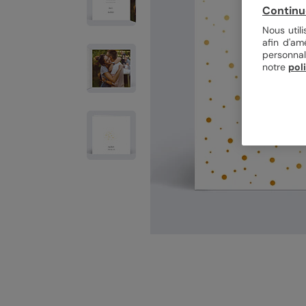
Continu
Nous util
afin d'am
personnal
notre
pol