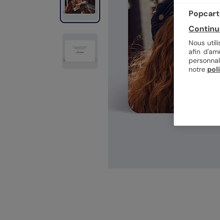
Popcarte
Continu
Nous util
afin d'am
personnal
notre
pol