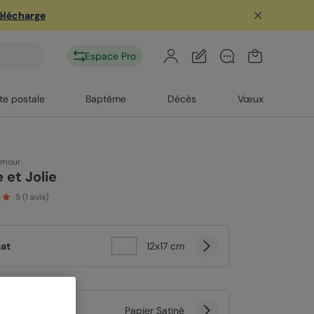
télécharge
Espace Pro
te postale
Baptême
Décès
Vœux
amour
 et Jolie
5
(
1
avis)
at
12x17 cm
er
Papier Satiné