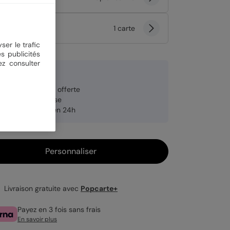
tité
1 carte
ser le trafic
s publicités
ez consulter
9 €
veloppe blanche offerte
brication française
pédition rapide en 24h
Personnaliser
Livraison gratuite avec
Popcarte+
Payez en 3 fois sans frais
En savoir plus