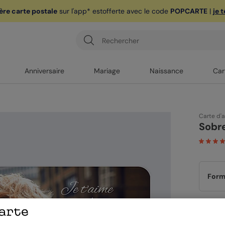
ère carte postale
sur l'app* est
offerte avec le code
POPCARTE
|
je 
Anniversaire
Mariage
Naissance
Car
Carte d'
Sobre
Form
Papi