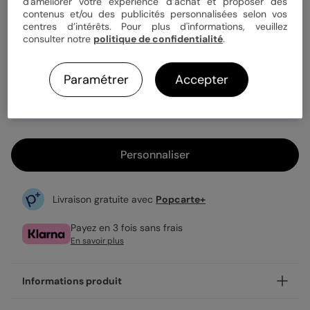
Quantité
1 carte
d'améliorer votre expérience d’achat et proposer des
contenus et/ou des publicités personnalisées selon vos
centres d’intérêts. Pour plus d'informations, veuillez
consulter notre
politique de confidentialité
.
2,99 €
Enveloppe blanche offerte
Paramétrer
Accepter
Fabrication française
Expédition rapide en 24h
Personnaliser
Livraison gratuite avec
Popcarte+
Payez en 3 fois sans frais
En savoir plus
Informations produit