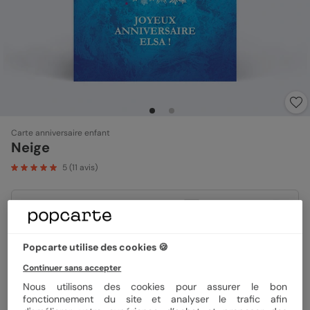
Carte anniversaire enfant
Neige
5
(
11
avis)
Format
10x15 cm
Popcarte utilise des cookies 🍪
Papier
Papier Satiné
Continuer sans accepter
Nous utilisons des cookies pour assurer le bon
fonctionnement du site et analyser le trafic afin