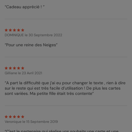
Mathilde - Pop Designer
“Cadeau apprécié ! ”
DOMINIQUE
le 30 Septembre 2022
“Pour une reine des Neiges”
Gilliane
le 23 Avril 2021
“A part la difficulté que j’ai eu pour changer le texte , rien à dire
sur le reste qui est très facile d’utilisation ! De plus les cartes
sont variées. Ma petite fille était très contente”
Veronique
le 15 Septembre 2019
“C'est le partenaire qui réalise vos souhaits,une carte et une