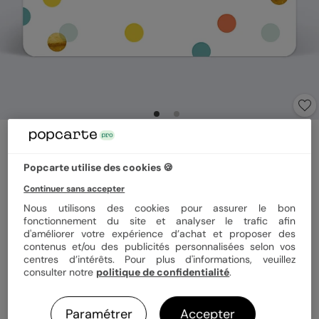
Carte de vœux entreprise
Confettis Chic
Popcarte utilise des cookies 🍪
Continuer sans accepter
Format
12x17 cm
Nous utilisons des cookies pour assurer le bon
fonctionnement du site et analyser le trafic afin
d'améliorer votre expérience d’achat et proposer des
contenus et/ou des publicités personnalisées selon vos
centres d’intérêts. Pour plus d'informations, veuillez
Papier
Papier Satiné
consulter notre
politique de confidentialité
.
Quantité
Échantillon personnalisé
Paramétrer
Accepter