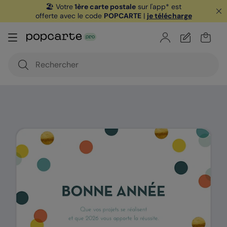
🏖️ Votre
1ère carte postale
sur l'app* est
offerte avec le code
POPCARTE
|
je télécharge