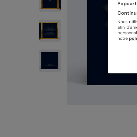
Popcarte
Continu
Nous util
afin d'am
personnal
notre
pol