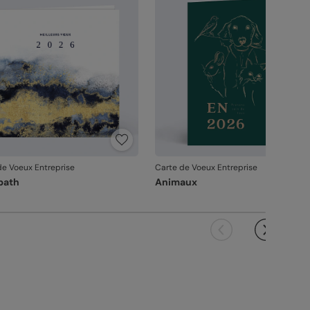
ous avez validée (texte, photo, mise en page), le
it ne pourra pas être repris.
de Voeux Entreprise
Carte de Voeux Entreprise
path
Animaux