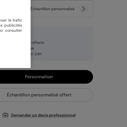
tité
Échantillon personnalisé
ser le trafic
s publicités
ez consulter
9 € TTC
veloppe blanche offerte
brication française
pédition rapide en 24h
Personnaliser
Échantillon personnalisé offert
Demander un devis professionnel