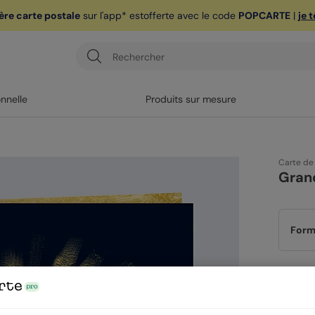
ère carte postale
sur l'app* est
offerte avec le code
POPCARTE
|
je 
onnelle
Produits sur mesure
Carte de
Gran
Form
Papi