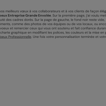
os meilleurs vœux à vos collaborateurs et à vos clients de façon éléga
oeux Entreprise Grande Envolée
. Sur la première page, j’ai voulu me
 ajouté des cadres dorés. Sur la page de gauche, le fond noir reste vi
éléments, comme des photos de vos équipes ou de vos locaux, ou encor
voeux et remercier ceux qui vous ont soutenu et fait confiance durant
 charte graphique en modifiant les polices, les couleurs et la mise en
oeux Professionnelle
. Une fois votre personnalisation terminée et v