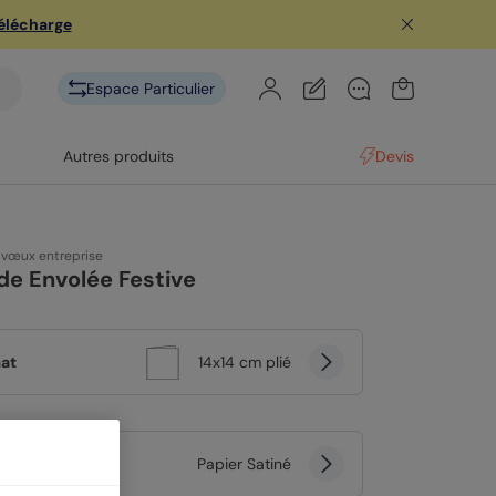
télécharge
Espace Particulier
Autres produits
Devis
 vœux entreprise
de Envolée Festive
at
14x14 cm plié
er
Papier Satiné