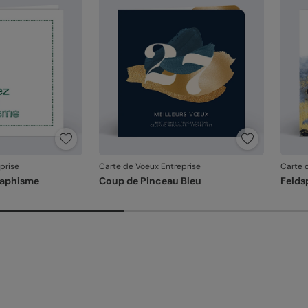
que v
produ
prise
Carte de Voeux Entreprise
Carte 
raphisme
Coup de Pinceau Bleu
Felds