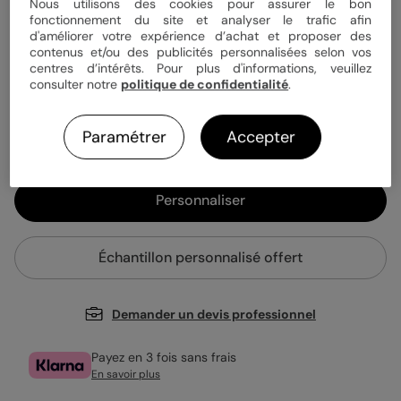
Quantité
Échantillon personnalisé
Nous utilisons des cookies pour assurer le bon
fonctionnement du site et analyser le trafic afin
d'améliorer votre expérience d’achat et proposer des
contenus et/ou des publicités personnalisées selon vos
centres d’intérêts. Pour plus d'informations, veuillez
1,09 € TTC
consulter notre
politique de confidentialité
.
Enveloppe blanche offerte
Fabrication française
Paramétrer
Accepter
Expédition rapide en 24h
Personnaliser
Échantillon personnalisé offert
Demander un devis professionnel
Payez en 3 fois sans frais
En savoir plus