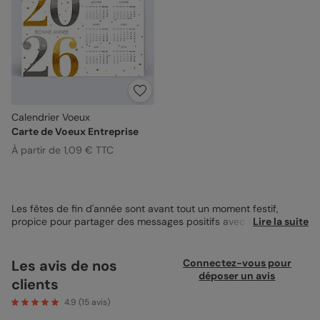
Calendrier Voeux
Carte de Voeux Entreprise
À partir de 1,09 € TTC
Les fêtes de fin d'année sont avant tout un moment festif,
propice pour partager des messages positifs avec vos
Lire la suite
collaborateurs et les motiver pour la nouvelle année à venir.
C’est également le moment parfait pour envoyer tous vos voeux
de bonheur, de réussite et de santé à vos plus fidèles clients:
Les avis de nos
Connectez-vous pour
ce serait dommage qu’ils commencent l’année sans avoir
déposer un avis
clients
entendu parler de vous ! Une jolie carte de voeux est toujours
une petite attention touchante, appréciée à sa juste valeur par
4.9
(
15
avis)
vos destinataires. Ce modèle de
carte de voeux professionnelle