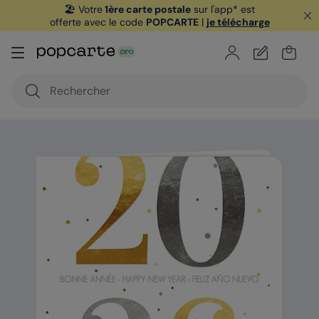
🏖️ Votre
1ère carte postale
sur l'app* est
offerte avec le code
POPCARTE
|
je télécharge