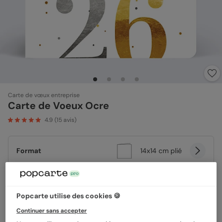
Carte de vœux entreprise
Carte de Voeux Ocre
4.9
(
15
avis)
Format
14x14 cm plié
Papier
Papier Satiné
Popcarte utilise des cookies 🍪
Continuer sans accepter