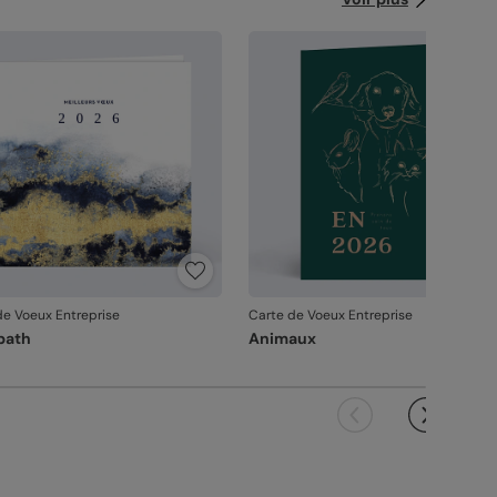
vanche, si le point concerne la personnalisation
ous avez validée (texte, photo, mise en page), le
it ne pourra pas être repris.
de Voeux Entreprise
Carte de Voeux Entreprise
path
Animaux