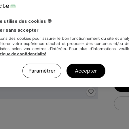
Quan
 utilise des cookies 🍪
er sans accepter
isons des cookies pour assurer le bon fonctionnement du site et analy
1,0
éliorer votre expérience d’achat et proposer des contenus et/ou de
isées selon vos centres d’intérêts. Pour plus d'informations, veuill
En
itique de confidentialité
.
Fa
Ex
Paramétrer
Accepter