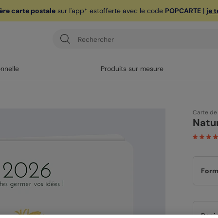
ère carte postale
sur l'app* est
offerte avec le code
POPCARTE
|
je 
onnelle
Produits sur mesure
Carte de
Natu
Form
Papi