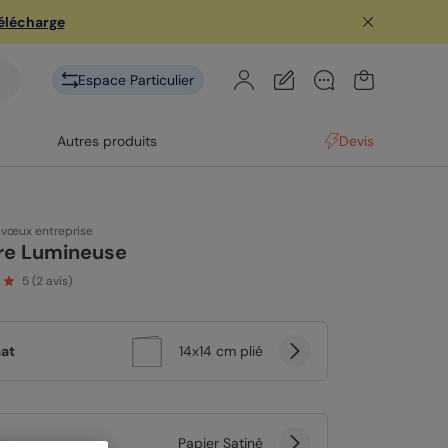
télécharge
Espace Particulier
Autres produits
Devis
 vœux entreprise
re Lumineuse
5
(
2
avis)
at
14x14 cm plié
er
Papier Satiné