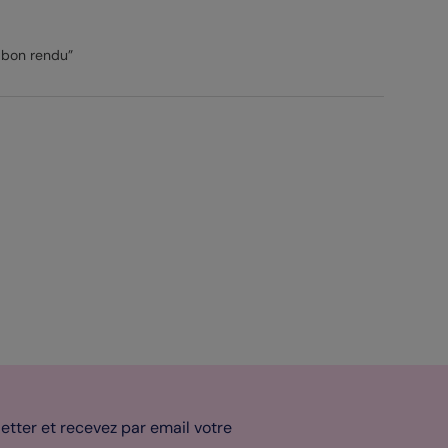
 bon rendu”
tter et recevez par email votre