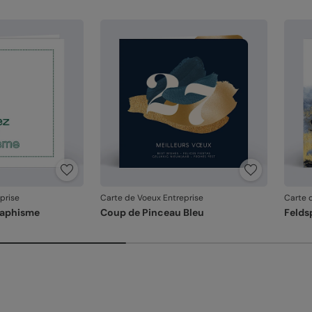
En re
que v
produ
prise
Carte de Voeux Entreprise
Carte 
raphisme
Coup de Pinceau Bleu
Felds