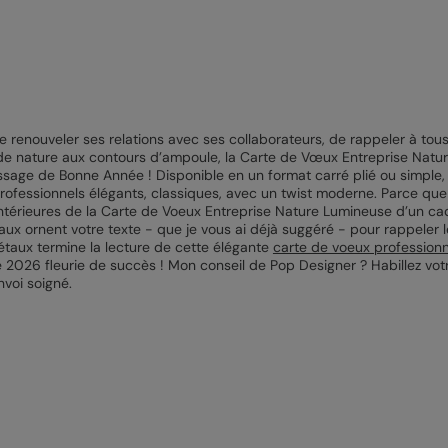
e renouveler ses relations avec ses collaborateurs, de rappeler à tou
de nature aux contours d’ampoule, la Carte de Vœux Entreprise Natu
sage de Bonne Année ! Disponible en un format carré plié ou simple,
ofessionnels élégants, classiques, avec un twist moderne. Parce que pa
térieures de la Carte de Voeux Entreprise Nature Lumineuse d’un cadr
ux ornent votre texte - que je vous ai déjà suggéré - pour rappeler l
taux termine la lecture de cette élégante
carte de voeux professionn
 2026 fleurie de succès ! Mon conseil de Pop Designer ? Habillez vo
nvoi soigné.