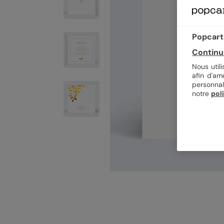
Popcarte
Continu
Nous util
afin d'am
personnal
notre
pol