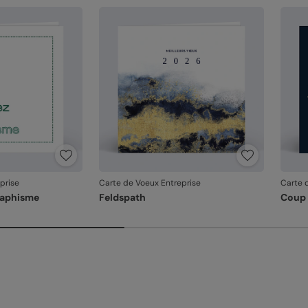
En re
que v
produ
prise
Carte de Voeux Entreprise
Carte 
raphisme
Feldspath
Coup 