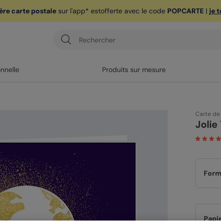
ère carte postale
sur l'app* est
offerte avec le code
POPCARTE
|
je 
onnelle
Produits sur mesure
Carte de
Jolie
Form
Papi