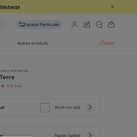
télécharge
Espace Particulier
Autres produits
Devis
 vœux entreprise
 Terre
5
(
3
avis)
at
14x14 cm plié
er
Papier Satiné