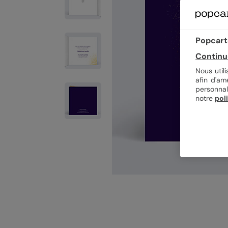
Popcarte
Continu
Nous util
afin d'am
personnal
notre
pol