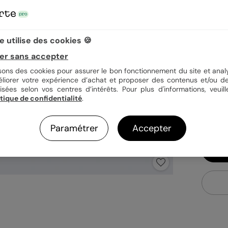
Quan
 utilise des cookies 🍪
er sans accepter
isons des cookies pour assurer le bon fonctionnement du site et analy
1,0
éliorer votre expérience d’achat et proposer des contenus et/ou de
En
isées selon vos centres d’intérêts. Pour plus d'informations, veuill
itique de confidentialité
.
Fa
Ex
Paramétrer
Accepter