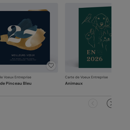
vanche, si le point concerne la personnalisation
ous avez validée (texte, photo, mise en page), le
it ne pourra pas être repris.
de Voeux Entreprise
Carte de Voeux Entreprise
de Pinceau Bleu
Animaux