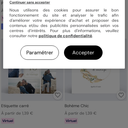
Continuer sans accepter
Portrait en line art
Aquarelle Champêtre
Nous utilisons des cookies pour assurer le bon
À partir de 1,69 €
À partir de 1,39 €
fonctionnement du site et analyser le trafic afin
Virtuel
Virtuel
d'améliorer votre expérience d’achat et proposer des
contenus et/ou des publicités personnalisées selon vos
À partir de votre photo
centres d’intérêts. Pour plus d'informations, veuillez
consulter notre
politique de confidentialité
.
Paramétrer
Accepter
Etiquette carré
Bohème Chic
À partir de 1,39 €
À partir de 1,39 €
Virtuel
Virtuel