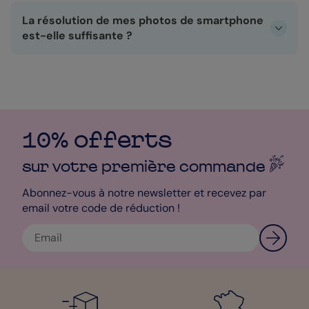
typiquement parisien.
destinataires, vous renseignez chaque adresse, et chaque
La résolution de mes photos de smartphone
exemplaire est imprimé puis expédié individuellement avec
le même soin.
est-elle suffisante ?
La plupart des photos prises avec un smartphone récent
conviennent à l'impression au format carte postale. Pour un
rendu net, évitez les images recadrées à l'excès ou prises
en faible luminosité, qui perdent en qualité une fois
agrandies.
10% offerts
sur votre première
commande
Abonnez-vous à notre newsletter et recevez par
email votre code de réduction !