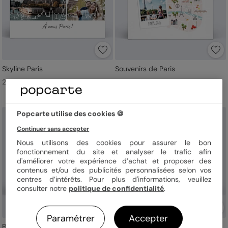
Skyline Paris
Souvenirs de Paris
2,89 € l'unité
2,69 € l'unité
Popcarte utilise des cookies 🍪
Continuer sans accepter
Nous utilisons des cookies pour assurer le bon
fonctionnement du site et analyser le trafic afin
d'améliorer votre expérience d’achat et proposer des
contenus et/ou des publicités personnalisées selon vos
centres d’intérêts. Pour plus d'informations, veuillez
consulter notre
politique de confidentialité
.
Paramétrer
Accepter
Bisous de Paname
Multiphoto 2-1 horizontale