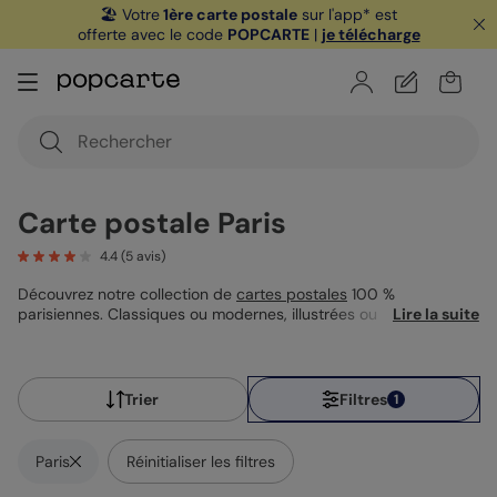
🏖️ Votre
1ère carte postale
sur l'app* est
offerte avec le code
POPCARTE
|
je télécharge
Carte postale Paris
4.4
(
5
avis)
Découvrez notre collection de
cartes postales
100 %
parisiennes. Classiques ou modernes, illustrées ou
Lire la suite
photographiques, toutes capturent l’âme de la capitale. À vous
de choisir la carte postale Paris qui vous ressemble… et de la
personnaliser à votre façon !
Trier
Filtres
1
Paris
Réinitialiser les filtres