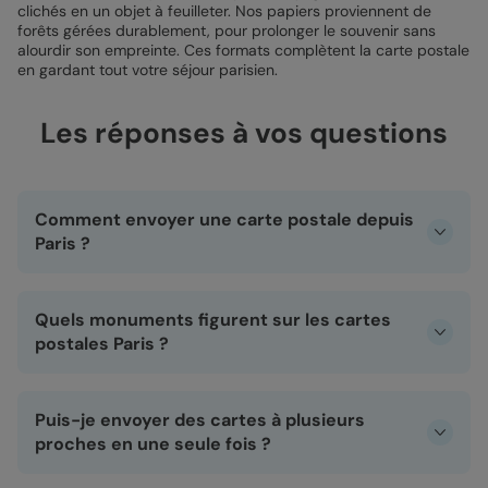
clichés en un objet à feuilleter. Nos papiers proviennent de
forêts gérées durablement, pour prolonger le souvenir sans
alourdir son empreinte. Ces formats complètent la carte postale
en gardant tout votre séjour parisien.
Les réponses à vos questions
Comment envoyer une carte postale depuis
Paris ?
Il vous suffit de créer votre carte en ligne et de
sélectionner l’option gratuite « envoyer sous enveloppe
Quels monuments figurent sur les cartes
chez son destinataire ». Nous imprimons votre carte
postale, nous la glissons dans une jolie enveloppe, nous
postales Paris ?
l’affranchissons, et nous l’envoyons directement à la
personne de votre choix. Vous souhaitez écrire à dix
La Tour Eiffel, sous tous les angles et dans tous les styles,
proches différents ? Aucun souci : vous créez vos dix
est au cœur de notre collection. Certaines cartes
Puis-je envoyer des cartes à plusieurs
cartes personnalisées, vous indiquez les dix adresses de
regroupent les monuments emblématiques de la ville
livraison, et nous les envoyons pour vous, une par une, avec
comme Notre-Dame, le Sacré-Cœur ou l’Arc de Triomphe.
proches en une seule fois ?
le même soin à chaque fois.
D’autres rendent hommage aux fameuses plaques de rues
et noms d’arrondissements parisiens, pour un clin d’œil
Oui. Vous créez autant de cartes personnalisées que de