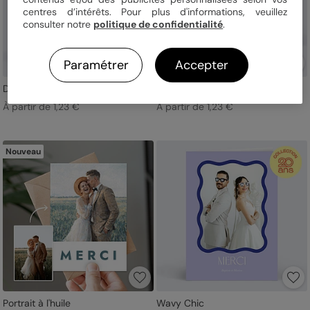
centres d’intérêts. Pour plus d'informations, veuillez
consulter notre
politique de confidentialité
.
Paramétrer
Accepter
Deux prénoms photo
Effet Argentique
À partir de 1,23 €
À partir de 1,23 €
Nouveau
Portrait à l'huile
Wavy Chic