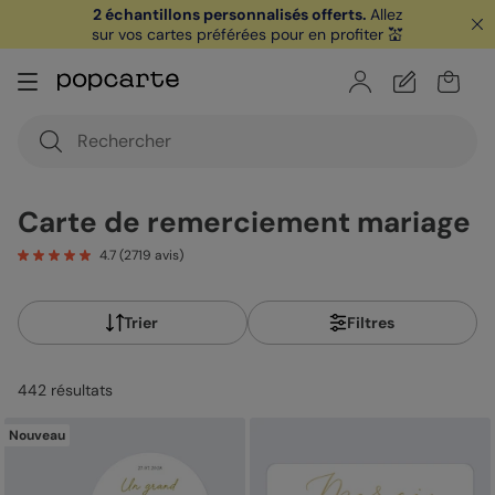
🏖️ Votre
1ère carte postale
sur l'app* est
offerte avec le code
POPCARTE
|
je télécharge
Carte de remerciement mariage
4.7
(
2719
avis)
Trier
Filtres
442
résultat
s
Nouveau