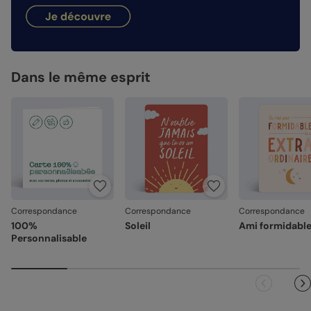
hauteur de votre création.
dimanches et jours fériés). Pour le reste du monde, les
Façonné avec soin
: chaque carte est découpée et
délais peuvent être un peu plus longs selon le pays de
assemblée avec précision.
destination.
Emballage renforcé
: vos créations arrivent dans un
Nos papiers
emballage adapté, pour un résultat intact à l'ouverture.
Création :
papier haute qualité texturé et épais, type
Dans le même esprit
Votre satisfaction, notre priorité.
papier à dessin (300 g/m²)
Si vous constatez le moindre souci lié à l'impression, au
Satiné pelliculé :
papier brillant au toucher lisse,
façonnage ou à l’acheminement, contactez-nous dans les
pelliculé sur les faces extérieures (350 g/m²)
30 jours. Nous nous occupons de tout et relançons une
impression si nécessaire.
Recyclé :
papier 100% fibres recyclées, grain naturel
très légèrement visible (350 g/m²)
En revanche, si le point concerne la personnalisation que
vous avez validée (texte, photo, mise en page), le produit
Nacré irisé :
papier élégant avec effet nacré pailleté
ne pourra pas être repris.
(300 g/m²)
Magnétique :
papier magnet au verso, avec impression
Correspondance
Correspondance
Correspondance
double face (700 g/m²)
100%
Soleil
Ami formidabl
Personnalisable
Référence : 17193