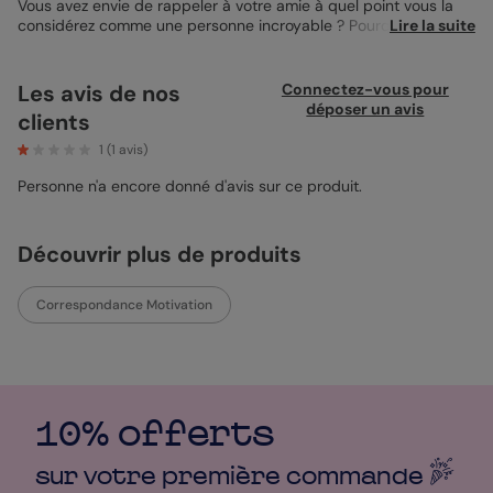
Vous avez envie de rappeler à votre amie à quel point vous la
considérez comme une personne incroyable ? Pourquoi ne pas
Lire la suite
lui faire une petite attention dont elle se souviendra longtemps
? Envoyez-lui une jolie
carte de correspondance
personnalisée
et colorée, et dites-lui à quel point vous l’aimez. Optez pour le
Les avis de nos
Connectez-vous pour
design Mots doux, issu de la collaboration Claire Iglesias X
déposer un avis
clients
Popcarte, basée sous le symbole de la bonne humeur et de la
joie. Sur le recto de cette merveilleuse carte, retrouvez des
1
(
1
avis)
illustrations de fleurs bleues et oranges, avec des petits cœurs
au centre de celles-ci. Ces jolies fleurs donneront le sourire à
Personne n'a encore donné d'avis sur ce produit.
votre amie à coup sûr lorsqu’elle les verra. Au dos de votre
design, retrouvez un fond bleu éclatant qui accueille
parfaitement votre joli message. Grâce à votre texte, envoyez
Découvrir plus de produits
de l’amour à votre amie et ajoutez même des petites photos à
ses côtés grâce à notre studio de personnalisation. Vous voulez
personnaliser davantage votre carte ? Pourquoi ne pas prendre
Correspondance Motivation
l’option coins ronds, ou modifier la qualité du papier ? Vous
pouvez opter pour un papier satiné, ou un papier recyclé par
exemple.
Clara - Designer
10% offerts
sur votre première
commande