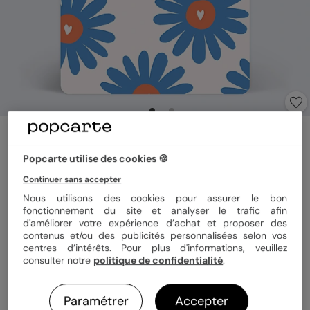
Carte amitié
Claire Iglesias x Popcarte - Mots Doux
Popcarte utilise des cookies 🍪
1
(
1
avis)
Continuer sans accepter
Nous utilisons des cookies pour assurer le bon
Format
12x17 cm
fonctionnement du site et analyser le trafic afin
d'améliorer votre expérience d’achat et proposer des
contenus et/ou des publicités personnalisées selon vos
centres d’intérêts. Pour plus d'informations, veuillez
consulter notre
politique de confidentialité
.
Papier
Papier Satiné pelliculé
Paramétrer
Accepter