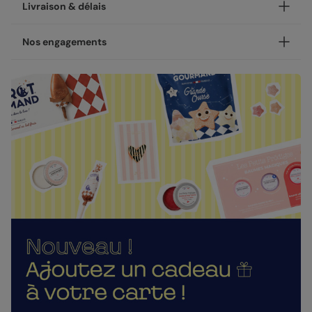
Personnalisez votre carte correspondance Claire Iglesias x
Livraison & délais
Popcarte - Mots Doux, disponible en coins ronds ou
carrés.
Votre création est imprimée avec soin en 24h ou 48h dans
Nos engagements
NOUVEAU - Les petites attentions : Envoyez un cadeau
nos ateliers, en France.
avec votre carte !
Concernant la livraison, nous avons sélectionné pour vous
Une fabrication responsable
Après la personnalisation de votre carte, vous pourrez
les meilleures options :
choisir un cadeau à envoyer à votre destinataire : une
Chez Popcarte, nous créons des produits qui comptent en
gourmandise, un objet décoratif ou un accessoire. Pour
Livraison standard 2 à 3 jours :
faisant attention à leur impact.
montrer à cette personne à quel point elle compte dans
Votre colis sera envoyé par la Poste en Lettre
votre vie.
Papiers responsables
: tous nos papiers sont issus de
performance ou par Colissimo selon le nombre
forêts gérées durablement ou composés de fibres
d'exemplaires commandés (en France métropolitaine
Nos enveloppes
recyclées, certifiés FSC ou PEFC.
hors dimanches et jours fériés).
Nous vous proposons 20 couleurs d'enveloppes : du pastel
Moins de plastiques
: 93% de nos commandes sont
Livraison Express 24h :
aux couleurs plus vives
garanties 0% plastique. Nous travaillons activement
Livré illico presto, votre colis sera envoyé par
pour atteindre les 100% !
Chronopost. Une fois imprimées, vos créations
Fabrication française
: une production et un savoir-
Enveloppes classiques
rejoignent vos boîtes aux lettres dès le lendemain (en
faire 100% français.
France métropolitaine, du lundi au vendredi).
La qualité, dans les détails
Direct chez vos destinataires de 4 à 5 jours :
En sélectionnant l'envoi "Chez vos destinataires", nous
La qualité guide nos choix au quotidien. De l'impression à
imprimons et envoyons vos créations directement dans
l'expédition, chaque étape est soignée.
leurs boîtes aux lettres. En France métropolitaine, la
Des couleurs fidèles et des détails nets
: un rendu à la
livraison prend entre 4 à 5 jours ouvrés (hors
Enveloppes autocollantes