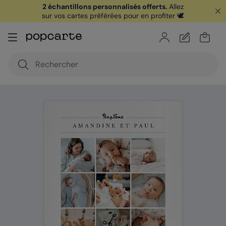
2 échantillons personnalisés offerts.
Allez
sur vos cartes préférées pour en profiter 🕊️
🏖️ Votre
1ère carte postale
sur l'app* est
offerte avec le code
POPCARTE
|
je télécharge