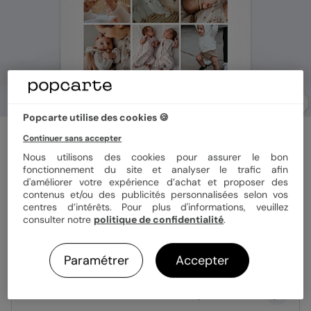
Popcarte utilise des cookies 🍪
Faire-part baptême
Continuer sans accepter
Baptême Jumeaux
Nous utilisons des cookies pour assurer le bon
fonctionnement du site et analyser le trafic afin
d'améliorer votre expérience d’achat et proposer des
Format
12x17 cm
contenus et/ou des publicités personnalisées selon vos
centres d’intérêts. Pour plus d'informations, veuillez
consulter notre
politique de confidentialité
.
Papier
Papier Satiné
Paramétrer
Accepter
Quantité
Échantillon personnalisé