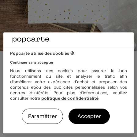
Popcarte utilise des cookies 🍪
Faire-part baptême
Continuer sans accepter
Dorure Pois Graphiques
Nous utilisons des cookies pour assurer le bon
5
(
1
avis)
fonctionnement du site et analyser le trafic afin
d'améliorer votre expérience d’achat et proposer des
contenus et/ou des publicités personnalisées selon vos
centres d’intérêts. Pour plus d'informations, veuillez
Format
14x14 cm plié
consulter notre
politique de confidentialité
.
Paramétrer
Accepter
Quantité
8 cartes