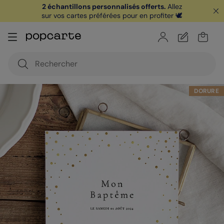
2 échantillons personnalisés offerts.
Allez
sur vos cartes préférées pour en profiter 🕊️
🏖️ Votre
1ère carte postale
sur l'app* est
offerte avec le code
POPCARTE
|
je télécharge
DORURE