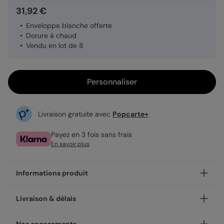
31,92 €
Enveloppe blanche offerte
Dorure à chaud
Vendu en lot de 8
Personnaliser
Livraison gratuite avec
Popcarte+
Payez en 3 fois sans frais
En savoir plus
Informations produit
Notre finition dorée sur le modèle Dorure Pois Graphiques
Livraison & délais
apporte élégéance et finesse.
La dorure à chaud est une technique d’impression
Votre création est imprimée avec soin en 24h ou 48h dans