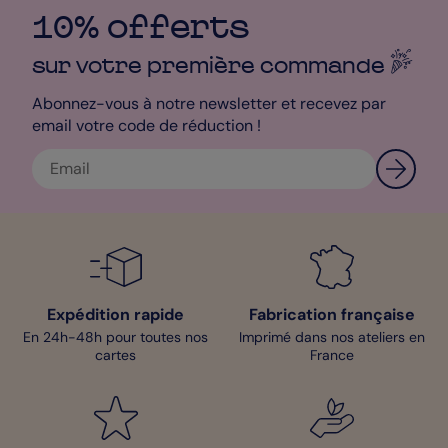
invités ! Une fois votre faire-part personnalisé, vous pourrez
10% offerts
choisir de l’agrémenter d’une enveloppe qui accompagnera
votre invitation : colorées, autocollantes ou nacrées, c'est à vous
sur votre première
commande
de décider ! Après confirmation de votre commande, votre
livraison sera assurée entre 1 et 3 jours ouvrés. Si le temps vous
manque, des solutions de livraison express de 24 à 48 heures
Abonnez-vous à notre newsletter et recevez par
sont disponibles en France Métropolitaine.
email votre code de réduction !
Mélane - Pop Designer
Expédition rapide
Fabrication française
En 24h-48h pour toutes nos
Imprimé dans nos ateliers en
cartes
France