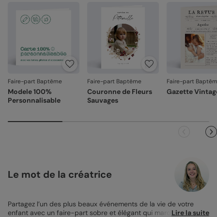
Emballage renforcé
: vos créations arrivent dans un
emballage adapté, pour un résultat intact à l'ouverture.
Un papier de qualité :
Votre satisfaction, notre priorité.
• Création : papier haute qualité texturé et épais, type
papier à dessin (300 g/m²)
Si vous constatez le moindre souci lié à l'impression, au
façonnage ou à l’acheminement, contactez-nous dans les
30 jours. Nous nous occupons de tout et relançons une
Référence : 12201
impression si nécessaire.
Faire-part Baptême
Faire-part Baptême
Faire-part Baptê
En revanche, si le point concerne la personnalisation que
Modele 100%
Couronne de Fleurs
Gazette Vintag
vous avez validée (texte, photo, mise en page), le produit
Personnalisable
Sauvages
ne pourra pas être repris.
Le mot de la créatrice
Partagez l’un des plus beaux événements de la vie de votre
enfant avec un faire-part sobre et élégant qui marquera à coup
Lire la suite