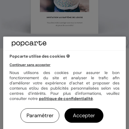
Faire-part baptême
Popcarte utilise des cookies 🍪
Grand Cadre Blanc
Continuer sans accepter
5
(
1
avis)
Nous utilisons des cookies pour assurer le bon
fonctionnement du site et analyser le trafic afin
d'améliorer votre expérience d’achat et proposer des
Format
10x15 cm
contenus et/ou des publicités personnalisées selon vos
centres d’intérêts. Pour plus d'informations, veuillez
consulter notre
politique de confidentialité
.
Papier
Papier Satiné
Paramétrer
Accepter