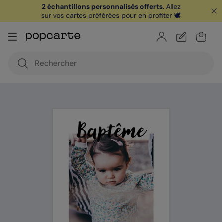
2 échantillons personnalisés offerts.
Allez
sur vos cartes préférées pour en profiter 🕊️
🏖️ Votre
1ère carte postale
sur l'app* est
offerte avec le code
POPCARTE
|
je télécharge