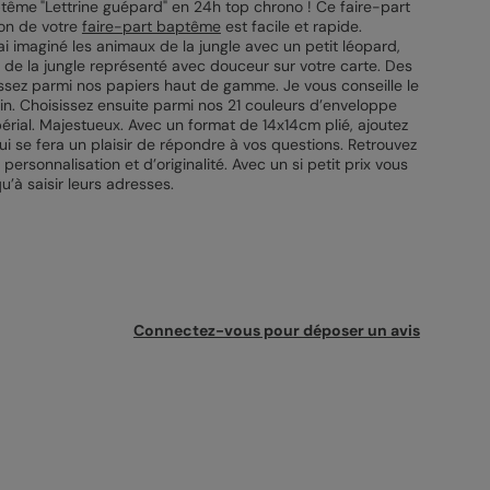
ptême
"Lettrine guépard" en 24h top chrono ! Ce faire-part
ion de votre
faire-part baptême
est facile et rapide.
ai imaginé les animaux de la jungle avec un petit léopard,
 de la jungle représenté avec douceur sur votre carte. Des
ssez parmi nos papiers haut de gamme. Je vous conseille le
in. Choisissez ensuite parmi nos 21 couleurs d’enveloppe
érial. Majestueux. Avec un format de 14x14cm plié, ajoutez
qui se fera un plaisir de répondre à vos questions. Retrouvez
rsonnalisation et d’originalité. Avec un si petit prix vous
’à saisir leurs adresses.
Connectez-vous pour déposer un avis