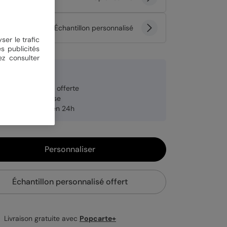
tité
Échantillon personnalisé
ser le trafic
s publicités
ez consulter
 €
veloppe blanche offerte
brication française
pédition rapide en 24h
Personnaliser
Échantillon personnalisé offert
Livraison gratuite avec
Popcarte+