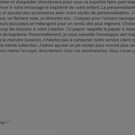
rimer et d’expédier directement pour vous ce superbe faire-part ba
cer à votre entourage le baptême de votre enfant. La personnalisat
e et ajoutez des accessoires avec notre studio de personnalisation. J’
x, un flamant rose, un lémurien etc... Craquez pour l’univers sauvage
eurs plus pep's se mélangent pour un rendu des plus mignons. Choisi
oup de douceur à votre création. Ce papier rappelle le papier à dess
t de baptême. Personnellement, je vous conseille l’enveloppe vert imp
ez la moindre question, n’hésitez pas à contacter notre service client 
même collection. J’adore ajouter un joli sticker pour encore plus de pe
ns même l’envoyer directement chez vos destinataires. Vous n’avez qu
op ! ”