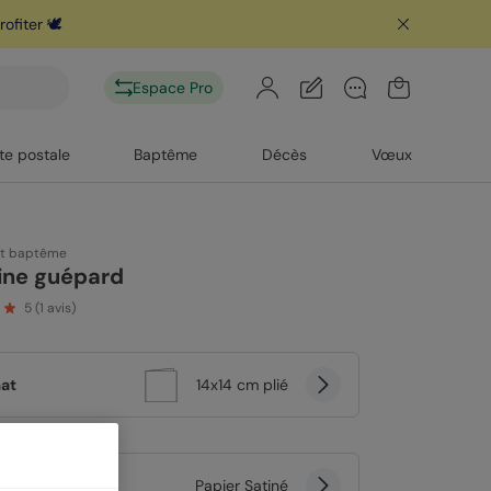
ofiter 🕊️
télécharge
Espace Pro
te postale
Baptême
Décès
Vœux
rt baptême
ine guépard
5
(
1
avis)
at
14x14 cm plié
er
Papier Satiné