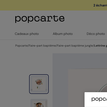
2 échant
🏖️ Votre
1
Cadeaux photo
Album photo
Déco photo
Popcarte
/
Faire-part baptême
/
Faire-part baptême jungle
/
Lettrine