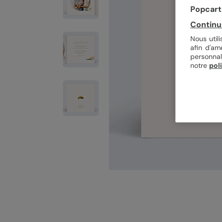
Popcarte
Continu
Nous util
afin d'am
personnal
notre
pol