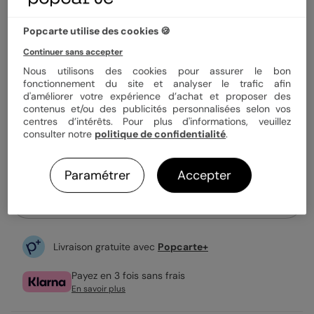
Quantité
Échantillon personnalisé
Popcarte utilise des cookies 🍪
Continuer sans accepter
1,29 €
Nous utilisons des cookies pour assurer le bon
Enveloppe blanche offerte
fonctionnement du site et analyser le trafic afin
Fabrication française
d'améliorer votre expérience d’achat et proposer des
Expédition rapide en 24h
contenus et/ou des publicités personnalisées selon vos
centres d’intérêts. Pour plus d'informations, veuillez
consulter notre
politique de confidentialité
.
Personnaliser
Paramétrer
Accepter
Échantillon personnalisé offert
Livraison gratuite avec
Popcarte+
Payez en 3 fois sans frais
En savoir plus