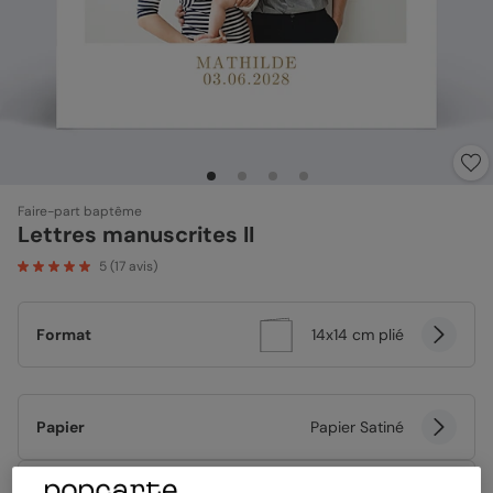
Faire-part baptême
Lettres manuscrites II
5
(
17
avis)
Format
14x14 cm plié
Papier
Papier Satiné