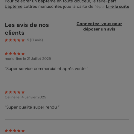
Pour célébrer un baptême en toute douceur, le
faire-part
baptême
Lettres manuscrites joue la carte de l’épure. Son
Lire la suite
design carré s’ouvre sur une calligraphie dorée, fine et délicate,
qui évoque la tendresse du moment. Deux emplacements
photo permettent d’ajouter une touche personnelle, entre
Les avis de nos
Connectez-vous pour
complicité familiale et souvenirs partagés. Idéalement imprimé
déposer un avis
clients
sur papier nacré irisé, il s’accorde avec une enveloppe assortie
pour un rendu lumineux et sobre. À personnaliser selon vos
5
(
17
avis)
envies, pour un baptême qui vous ressemble.
marie-line
le 21 Juillet 2025
“Super service commercial et après vente ”
Céline
le 14 Janvier 2025
“Super qualité super rendu ”