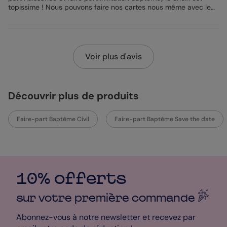
topissime ! Nous pouvons faire nos cartes nous même avec le
choix d'icônes et du papier. Les commentaires mon beaucoup
aider à choisir qu'elle sorte de papier pour mes faire part et j'en
suis trop satisfaite ? même les enveloppes sont magnifiques et
le fait de pouvoir choisir les couleurs et tout je trouve que c'est
génial car c'est à notre goût et personnalisé du début à la fin !
Voir plus d'avis
De plus ils sont un service client qui est chouette car répond
aussitôt dans la journée qu'on envoie le mail. MERCI BEAUCOUP
?”
Découvrir plus de produits
Faire-part Baptême Civil
Faire-part Baptême Save the date
10% offerts
sur votre première
commande
Abonnez-vous à notre newsletter et recevez par