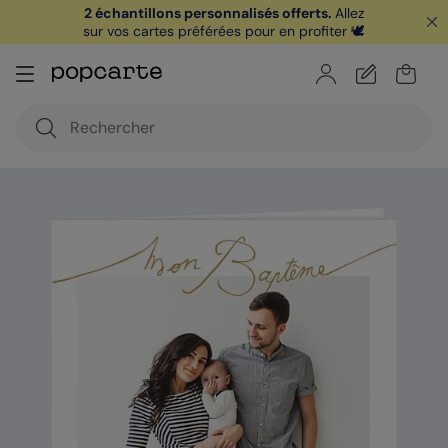
2 échantillons personnalisés offerts.
Allez
sur vos cartes préférées pour en profiter 🕊️
🏖️ Votre
1ère carte postale
sur l'app* est
offerte avec le code
POPCARTE
|
je télécharge