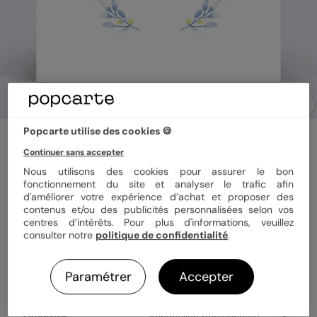
Popcarte utilise des cookies 🍪
Faire-part communion
Primevères
Continuer sans accepter
Nous utilisons des cookies pour assurer le bon
5
(
2
avis)
fonctionnement du site et analyser le trafic afin
d'améliorer votre expérience d’achat et proposer des
contenus et/ou des publicités personnalisées selon vos
Format
14x14 cm plié
centres d’intérêts. Pour plus d'informations, veuillez
consulter notre
politique de confidentialité
.
Papier
Papier Satiné
Paramétrer
Accepter