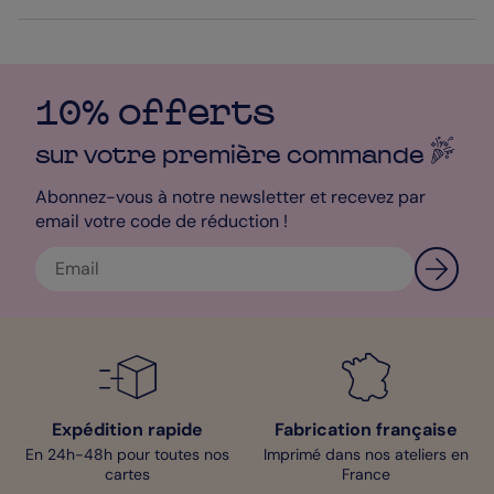
Personnalisez la forme des coins, la police, la taille, les couleurs,
bref faites vous plaisir ! Puis allez jusqu’au bout en
personnalisant vos envois. Vous avez à votre disposition 5
papiers haut de gamme pour l’impression et 21 teintes
d’enveloppe. En tant que designer, je suggère de craquer pour
10% offerts
nos enveloppes Ivoire. Terminez par choisir notre livraison
express pour que vos invités reçoivent chez eux vos faire-part,
sur votre première
commande
en 24h. Pour toutes vos questions, notre service client sera à
votre écoute. Belle création !
Abonnez-vous à notre newsletter et recevez par
Béné - Pop Designer
email votre code de réduction !
Expédition rapide
Fabrication française
En 24h-48h pour toutes nos
Imprimé dans nos ateliers en
cartes
France