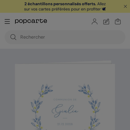
2 échantillons personnalisés offerts.
Allez
sur vos cartes préférées pour en profiter 🕊️
🏖️ Votre
1ère carte postale
sur l'app* est
offerte avec le code
POPCARTE
|
je télécharge