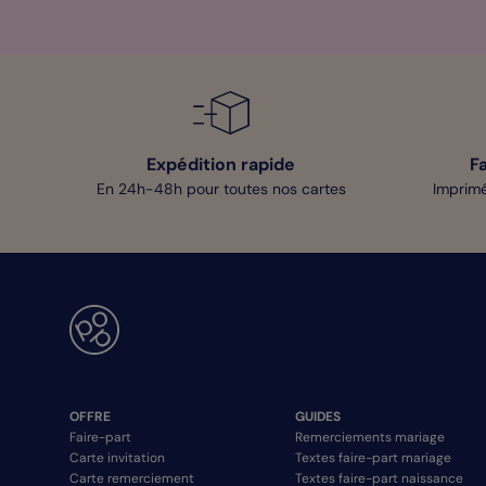
Expédition rapide
F
En 24h-48h pour toutes nos cartes
Imprimé
OFFRE
GUIDES
Faire-part
Remerciements mariage
Carte invitation
Textes faire-part mariage
Carte remerciement
Textes faire-part naissance