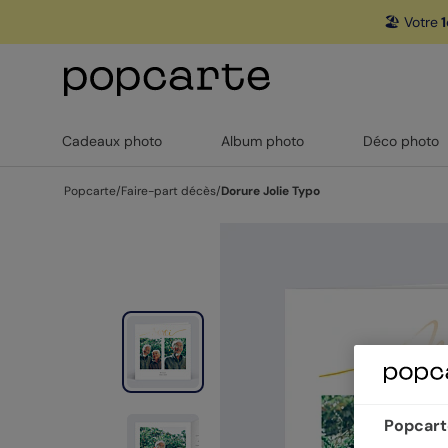
🏖️ Votre
1
Cadeaux photo
Album photo
Déco photo
Popcarte
/
Faire-part décès
/
Dorure Jolie Typo
Popcarte