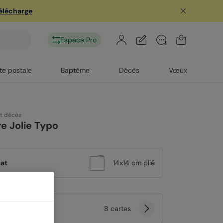
télécharge
Espace Pro
te postale
Baptême
Décès
Vœux
rt décès
e Jolie Typo
at
14x14 cm plié
tité
8 cartes