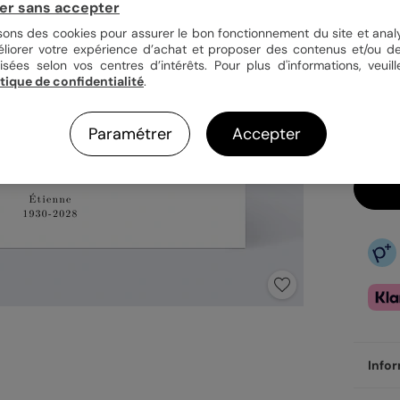
er sans accepter
isons des cookies pour assurer le bon fonctionnement du site et analy
éliorer votre expérience d’achat et proposer des contenus et/ou de
35,
isées selon vos centres d’intérêts. Pour plus d'informations, veuill
En
itique de confidentialité
.
Do
Ve
Paramétrer
Accepter
Infor