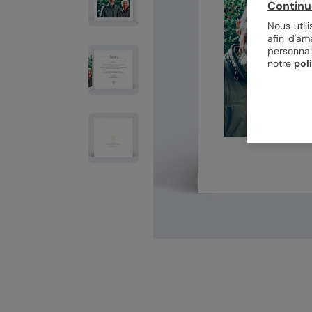
Continu
Nous util
afin d'am
personnal
notre
pol