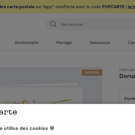
ère carte postale
sur l'app* est
offerte avec le code
POPCARTE
|
je 
Anniversaire
Mariage
Naissance
Car
Faire-pa
DORURE
Dorur
Form
Quan
 utilise des cookies 🍪