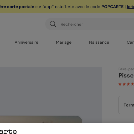
ère carte postale
sur l'app* est
offerte avec le code
POPCARTE
|
je 
Anniversaire
Mariage
Naissance
Car
Faire-pa
Pisse
Form
Papi