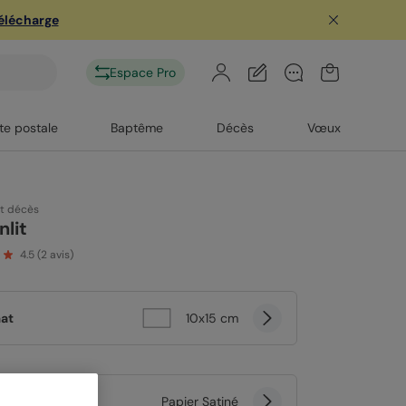
télécharge
Espace Pro
te postale
Baptême
Décès
Vœux
rt décès
nlit
4.5
(
2
avis)
at
10x15 cm
er
Papier Satiné