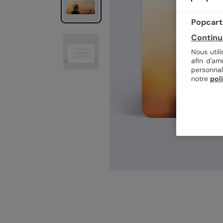
Popcarte
Continu
Nous util
afin d'am
personnal
notre
pol