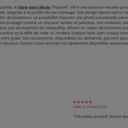
uittés, le
faire-part décès
“Pissenlit” offre une douceur visuelle qu
cate, adaptée à la portée de son message. Son design épuré met en scèn
ère de l'existence. La possibilité d'ajouter une photo personnelle per
être envisagé comme un souvenir tendre et précieux, une invitation si
pire une atmosphère de tranquillité, offrant un cadre réconfortant po
, la police et la taille de celle-ci, rendant chaque faire-part unique 
à votre guise. Des accessoires, disponibles sur demande, peuvent ajou
en douceur, l'option coins arrondis est également disponible, adoucis
ANNE
le 01 Mars 2021
“Très beau produit, bonne qua