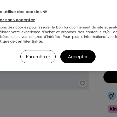
 utilise des cookies 🍪
Quan
er sans accepter
isons des cookies pour assurer le bon fonctionnement du site et analy
éliorer votre expérience d’achat et proposer des contenus et/ou de
isées selon vos centres d’intérêts. Pour plus d'informations, veuill
0,9
itique de confidentialité
.
En
Fa
Ex
Paramétrer
Accepter