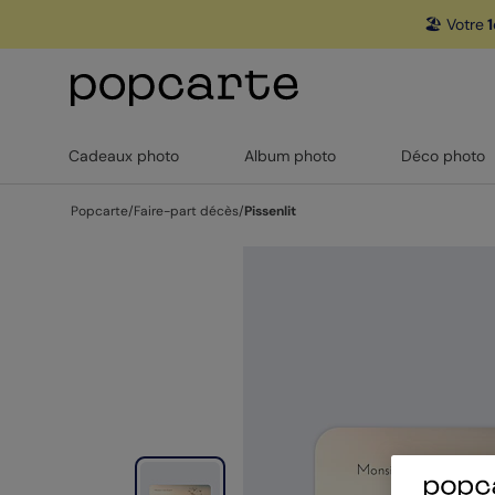
🏖️ Votre
1
Cadeaux photo
Album photo
Déco photo
Popcarte
/
Faire-part décès
/
Pissenlit