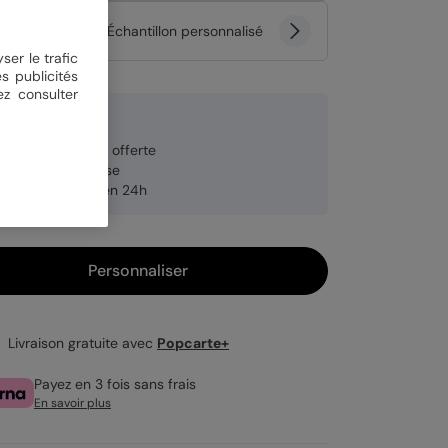
tité
Échantillon personnalisé
ser le trafic
s publicités
ez consulter
 €
veloppe blanche offerte
brication française
pédition rapide en 24h
Personnaliser
Livraison gratuite avec
Popcarte+
Payez en 3 fois sans frais
En savoir plus