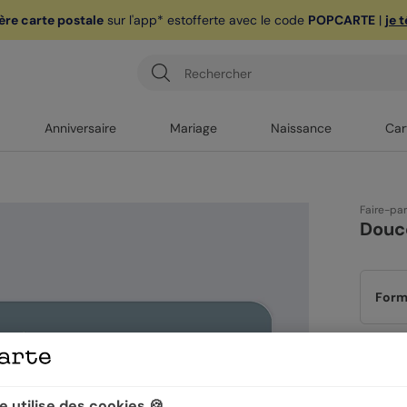
ère carte postale
sur l'app* est
offerte avec le code
POPCARTE
|
je 
Anniversaire
Mariage
Naissance
Car
Faire-pa
Douc
Form
Papi
 utilise des cookies 🍪