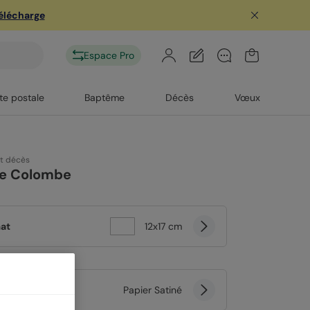
télécharge
Espace Pro
te postale
Baptême
Décès
Vœux
rt décès
e Colombe
at
12x17 cm
er
Papier Satiné