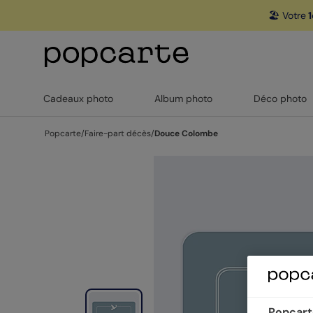
🏖️ Votre
1
Cadeaux photo
Album photo
Déco photo
Popcarte
/
Faire-part décès
/
Douce Colombe
Popcarte