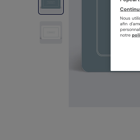
Continu
Nous util
afin d'am
personnal
notre
pol