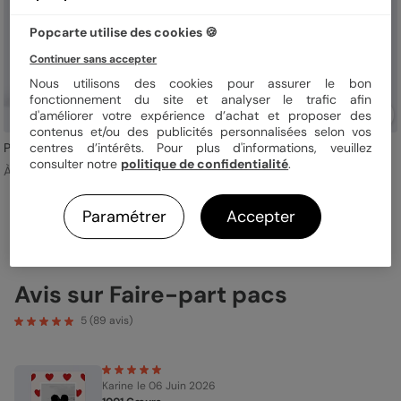
Popcarte utilise des cookies 🍪
Continuer sans accepter
Nous utilisons des cookies pour assurer le bon
fonctionnement du site et analyser le trafic afin
d'améliorer votre expérience d’achat et proposer des
contenus et/ou des publicités personnalisées selon vos
centres d’intérêts. Pour plus d'informations, veuillez
Pacs Illustré
Cadre ocre eucalyptus
consulter notre
politique de confidentialité
.
À partir de 1,49 €
À partir de 1,75 €
Paramétrer
Accepter
1
2
3
Avis sur Faire-part pacs
5
(
89
avis)
Karine
le 06 Juin 2026