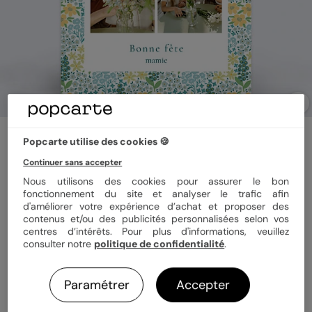
Carte fête des grands-mères
Popcarte utilise des cookies 🍪
Liberty Printemps
Continuer sans accepter
Nous utilisons des cookies pour assurer le bon
fonctionnement du site et analyser le trafic afin
Format
12x17 cm
d'améliorer votre expérience d’achat et proposer des
contenus et/ou des publicités personnalisées selon vos
centres d’intérêts. Pour plus d'informations, veuillez
consulter notre
politique de confidentialité
.
Papier
Papier Satiné
Paramétrer
Accepter
Quantité
1 carte