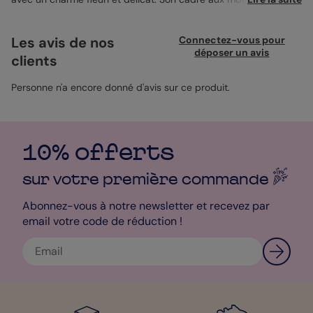
bucoliques entoure quatre emplacements photo pour sublimer
vos plus beaux souvenirs. Le verso, épuré et élégant, met en
valeur votre message personnalisé. Imprimée avec soin, elle
Les avis de nos
Connectez-vous pour
s’accompagne idéalement d’une enveloppe bleu ciel pour une
déposer un avis
clients
touche douce et raffinée.
Personne n'a encore donné d'avis sur ce produit.
10% offerts
sur votre première
commande
Abonnez-vous à notre newsletter et recevez par
email votre code de réduction !