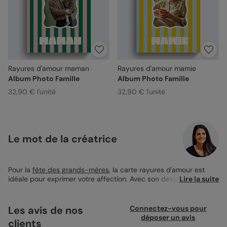
Rayures d'amour maman
Rayures d'amour mamie
Album Photo Famille
Album Photo Famille
32,90 € l'unité
32,90 € l'unité
Le mot de la créatrice
Pour la
fête des grands-mères
, la carte rayures d'amour est
idéale pour exprimer votre affection. Avec son design simple de
Lire la suite
rayures bleu pastel et jaune, elle est à la fois gaie et élégante.
Le mot Mamie en gros caractères sur la couverture en fait un
clin d'œil affectueux. Vous avez la possibilité d'ajouter une photo
Les avis de nos
Connectez-vous pour
personnelle à l'intérieur, pour un souvenir unique et mémorable.
déposer un avis
clients
Imprimée sur un papier création, elle offre un toucher agréable