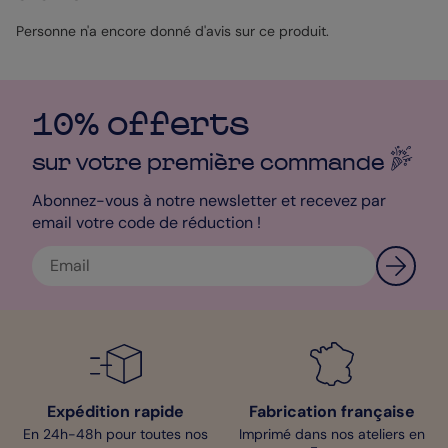
qui apporte une touche d'authenticité. Simple à créer, libre de
le faire.
Personne n'a encore donné d'avis sur ce produit.
10% offerts
sur votre première
commande
Abonnez-vous à notre newsletter et recevez par
email votre code de réduction !
Expédition rapide
Fabrication française
En 24h-48h pour toutes nos
Imprimé dans nos ateliers en