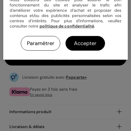
fonctionnement du site et analyser le trafic afin
d'améliorer votre expérience d’achat et proposer des
contenus et/ou des publicités personnalisées selon vos
4,99 €
centres d’intérêts. Pour plus d'informations, veuillez
Enveloppe blanche offerte
consulter notre
politique de confidentialité
.
Fabrication française
Expédition rapide en 24h
Paramétrer
Accepter
Personnaliser
Livraison gratuite avec
Popcarte+
Payez en 3 fois sans frais
En savoir plus
Informations produit
Personnalisez votre carte fête des grands-mères Rayures
Livraison & délais