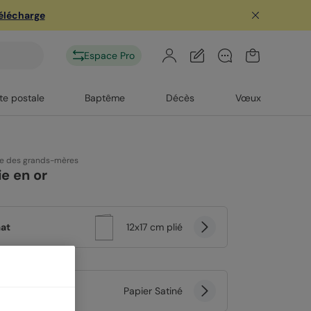
télécharge
Espace Pro
te postale
Baptême
Décès
Vœux
te des grands-mères
e en or
at
12x17 cm plié
er
Papier Satiné