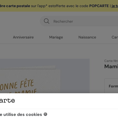
ère carte postale
sur l'app* est
offerte avec le code
POPCARTE
|
je 
Anniversaire
Mariage
Naissance
Car
Carte fê
Mami
Form
Papi
 utilise des cookies 🍪