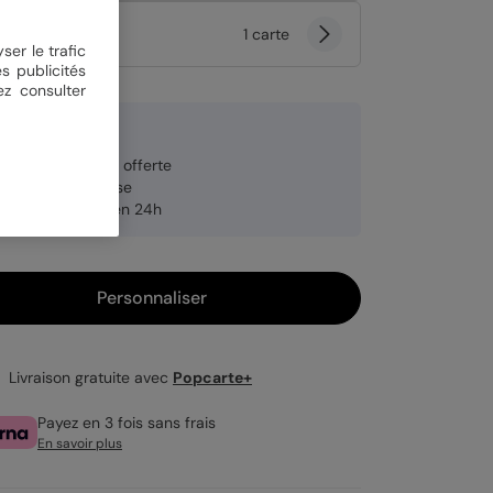
tité
1 carte
ser le trafic
s publicités
ez consulter
9 €
veloppe blanche offerte
brication française
pédition rapide en 24h
Personnaliser
Livraison gratuite avec
Popcarte+
Payez en 3 fois sans frais
En savoir plus