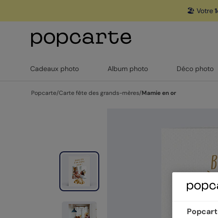
🏖️ Votre
1
Cadeaux photo
Album photo
Déco photo
Popcarte
/
Carte fête des grands-mères
/
Mamie en or
Popcarte