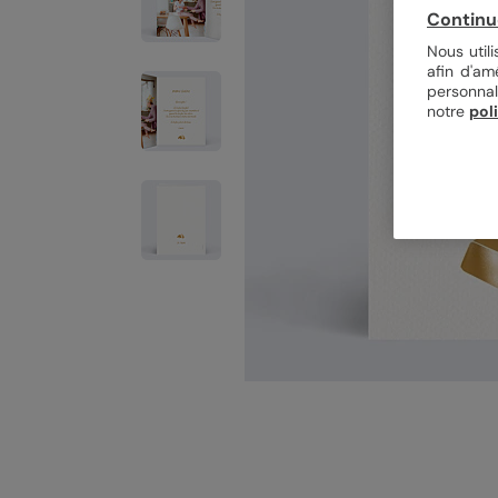
Continu
Nous util
afin d'am
personnal
notre
pol