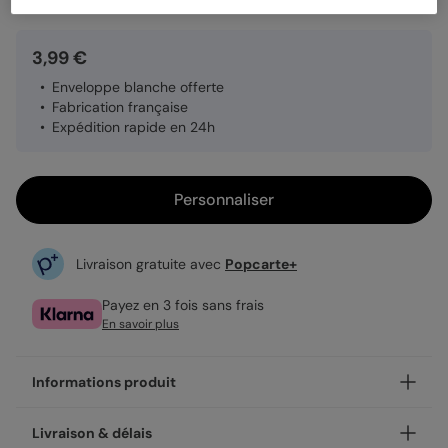
3,99 €
Enveloppe blanche offerte
Fabrication française
Expédition rapide en 24h
Personnaliser
Livraison gratuite avec
Popcarte+
Payez en 3 fois sans frais
En savoir plus
Informations produit
Personnalisez votre carte fête des grands pères Jusqu'aux
Livraison & délais