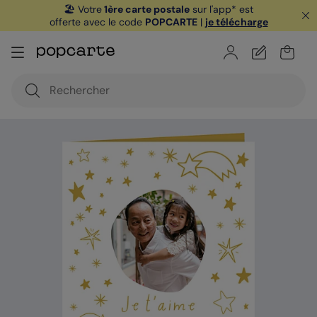
🏖️ Votre
1ère carte postale
sur l'app* est
offerte avec le code
POPCARTE
|
je télécharge