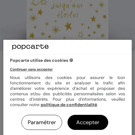
Carte fête des grands-pères
Popcarte utilise des cookies 🍪
Jusqu'aux étoiles
Continuer sans accepter
Nous utilisons des cookies pour assurer le bon
fonctionnement du site et analyser le trafic afin
Format
12x17 cm plié
d'améliorer votre expérience d’achat et proposer des
contenus et/ou des publicités personnalisées selon vos
centres d’intérêts. Pour plus d'informations, veuillez
consulter notre
politique de confidentialité
.
Papier
Papier Satiné
Paramétrer
Accepter
Quantité
1 carte