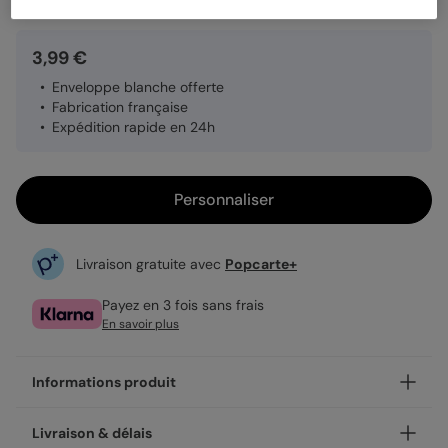
3,99 €
Enveloppe blanche offerte
Fabrication française
Expédition rapide en 24h
Personnaliser
Livraison gratuite avec
Popcarte+
Payez en 3 fois sans frais
En savoir plus
Informations produit
Personnalisez votre carte fête des pères Moto, disponible
Livraison & délais