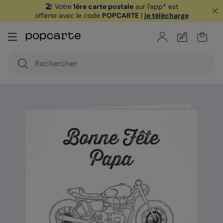
🏖️ Votre
1ère carte postale
sur l'app* est
offerte avec le code
POPCARTE
|
je télécharge