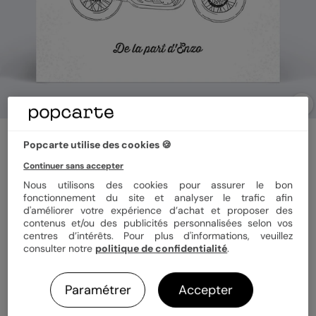
Carte fête des pères
Popcarte utilise des cookies 🍪
Moto
Continuer sans accepter
Nous utilisons des cookies pour assurer le bon
Format
14x14 cm plié
fonctionnement du site et analyser le trafic afin
d'améliorer votre expérience d’achat et proposer des
contenus et/ou des publicités personnalisées selon vos
centres d’intérêts. Pour plus d'informations, veuillez
consulter notre
politique de confidentialité
.
Papier
Papier Satiné
Paramétrer
Accepter
Quantité
1 carte