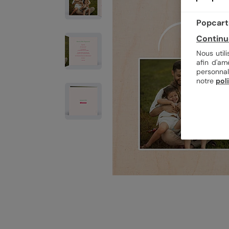
Popcarte
Continu
Nous util
afin d'am
personnal
notre
pol