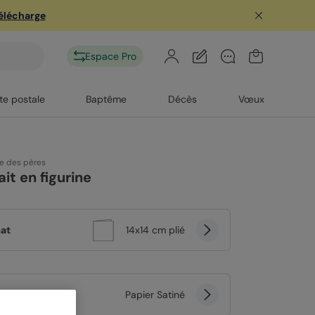
télécharge
Espace Pro
te postale
Baptême
Décès
Vœux
te des pères
ait en figurine
at
14x14 cm plié
er
Papier Satiné