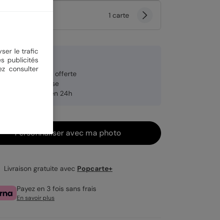
tité
1 carte
ser le trafic
9 €
s publicités
ez consulter
veloppe blanche offerte
brication française
pédition rapide en 24h
Personnaliser avec ma photo
Livraison gratuite avec
Popcarte+
Payez en 3 fois sans frais
En savoir plus