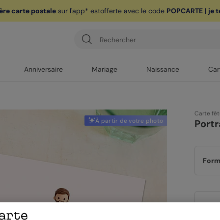
ère carte postale
sur l'app* est
offerte avec le code
POPCARTE
|
je 
Anniversaire
Mariage
Naissance
Car
Carte fê
À partir de votre photo
Portr
Form
Papi