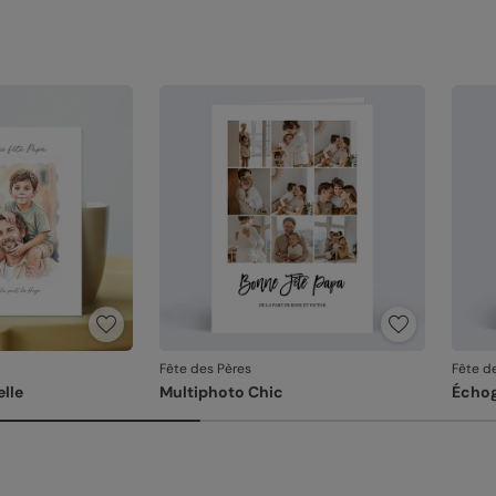
Fête des Pères
Fête d
elle
Multiphoto Chic
Échog