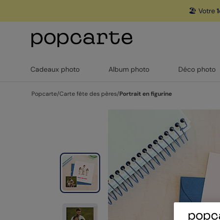
🏖️ Votre
1
Cadeaux photo
Album photo
Déco photo
Popcarte
/
Carte fête des pères
/
Portrait en figurine